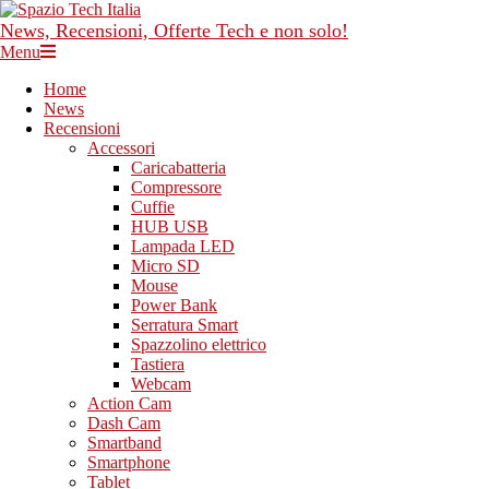
Skip
to
News, Recensioni, Offerte Tech e non solo!
content
Primary
Menu
Navigation
Home
Menu
News
Recensioni
Accessori
Caricabatteria
Compressore
Cuffie
HUB USB
Lampada LED
Micro SD
Mouse
Power Bank
Serratura Smart
Spazzolino elettrico
Tastiera
Webcam
Action Cam
Dash Cam
Smartband
Smartphone
Tablet