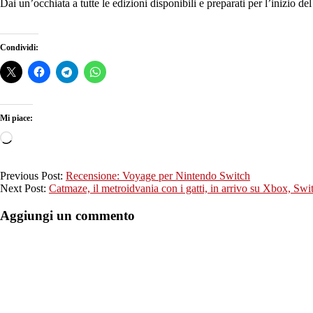
Dai un’occhiata a tutte le edizioni disponibili e preparati per l’inizio d
Condividi:
Mi piace:
Caricamento
in
corso…
2022-
Previous Post:
Recensione: Voyage per Nintendo Switch
09-
Next Post:
Catmaze, il metroidvania con i gatti, in arrivo su Xbox, Swi
01
Aggiungi un commento