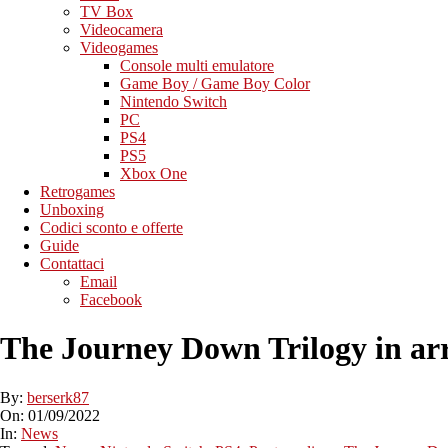
TV Box
Videocamera
Videogames
Console multi emulatore
Game Boy / Game Boy Color
Nintendo Switch
PC
PS4
PS5
Xbox One
Retrogames
Unboxing
Codici sconto e offerte
Guide
Contattaci
Email
Facebook
The Journey Down Trilogy in arri
By:
berserk87
On:
01/09/2022
In:
News