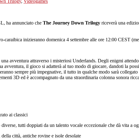
wn Trilogy
,
Videogames
SL, ha annunciato che
The Journey Down Trilogy
riceverà una edizio
afro-caraibica inizieranno domenica 4 settembre alle ore 12:00 CEST (me
a avventura attraverso i misteriosi Underlands. Degli enigmi attendon
avventura, il gioco si adatterà al tuo modo di giocare, dandoti la possib
nteranno sempre più impegnative, il tutto in qualche modo sarà collegato
ementi 3D ed è accompagnato da una straordinaria colonna sonora ricca 
to ai classici
diverse, tutti doppiati da un talento vocale eccezionale che dà vita a o
 della città, antiche rovine e isole desolate