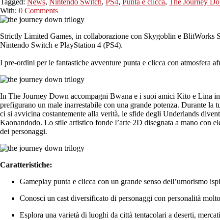
Tagged:
News
,
Nintendo Switch
,
PS4
,
Punta e clicca
,
The Journey Do
With:
0 Comments
Strictly Limited Games, in collaborazione con Skygoblin e BlitWorks 
Nintendo Switch e PlayStation 4 (PS4).
I pre-ordini per le fantastiche avventure punta e clicca con atmosfera 
In The Journey Down accompagni Bwana e i suoi amici Kito e Lina in un
prefigurano un male inarrestabile con una grande potenza. Durante la tua 
ci si avvicina costantemente alla verità, le sfide degli Underlands dive
Kaonandodo. Lo stile artistico fonde l’arte 2D disegnata a mano con el
dei personaggi.
Caratteristiche:
Gameplay punta e clicca con un grande senso dell’umorismo ispira
Conosci un cast diversificato di personaggi con personalità molto 
Esplora una varietà di luoghi da città tentacolari a deserti, mercati