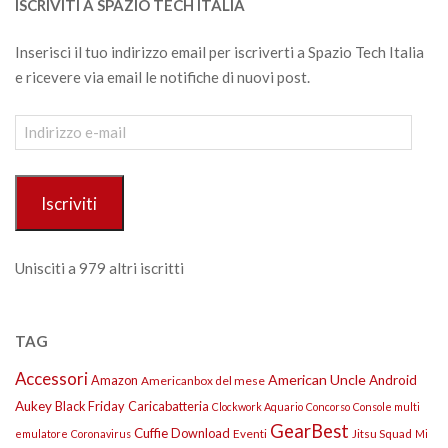
ISCRIVITI A SPAZIO TECH ITALIA
Inserisci il tuo indirizzo email per iscriverti a Spazio Tech Italia
e ricevere via email le notifiche di nuovi post.
Indirizzo
e-
mail
Iscriviti
Unisciti a 979 altri iscritti
TAG
Accessori
American Uncle
Amazon
Android
Americanbox del mese
Aukey
Black Friday
Caricabatteria
Clockwork Aquario
Concorso
Console multi
GearBest
Cuffie
Download
Eventi
Jitsu Squad
emulatore
Coronavirus
Mi