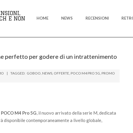
Primary
NSIONI,
Navigation
CH E NON
HOME
NEWS
RECENSIONI
RETR
Menu
 perfetto per godere di un intrattenimento
MO
TAGGED:
GOBOO
,
NEWS
,
OFFERTE
,
POCO M4 PRO 5G
,
PROMO
i
POCO M4 Pro 5G
, il nuovo arrivato della serie M, dedicata
arà disponibile contemporaneamente a livello globale,