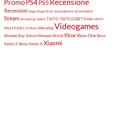
Recensione
Promo
PS4
PS5
Recensioni
Smartphone
Smartwatch
Sega Mega Drive
Steam
TAITO
TAITO EGRET II mini
TAITO
Streaming
Tablet
Videogames
Unboxing
MILESTONES
TV Box
Xbox
Xbox One
Wonder Boy: Asha in Monster World
Xbox
Xiaomi
Series S
Xbox Series X