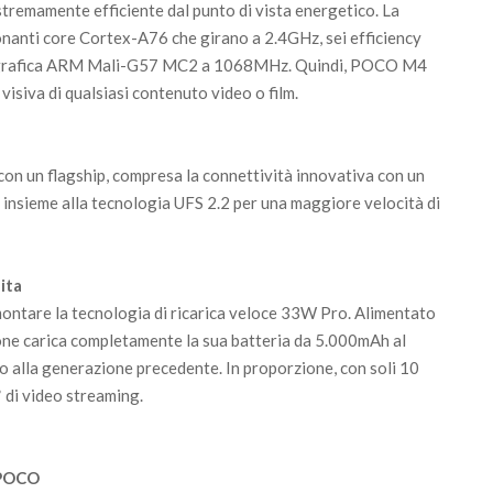
emamente efficiente dal punto di vista energetico. La
onanti core Cortex-A76 che girano a 2.4GHz, sei efficiency
 grafica ARM Mali-G57 MC2 a 1068MHz. Quindi, POCO M4
visiva di qualsiasi contenuto video o film.
con un flagship, compresa la connettività innovativa con un
 insieme alla tecnologia UFS 2.2 per una maggiore velocità di
ita
ntare la tecnologia di ricarica veloce 33W Pro. Alimentato
one carica completamente la sua batteria da 5.000mAh al
to alla generazione precedente. In proporzione, con soli 10
* di video streaming.
e POCO