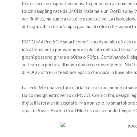
Per essere un dispositivo pensato per un intrattenimento
touch sampling rate da 240Hz, insieme a un DotDisplay
per fluidità, ma supera tutte le aspettative. La risoluzione
dettagli, oltre che un’ampia gamma di colori che support
POCO M4 Pro 5G è smart come il suo dynamic refresh rat
intrattenimento per estendere la durata della batteria. I v
giochi possono girare a 60fps o 90fps. Combinando il di
un teatro a portata di mano davvero coinvolgente. Ma i be
di POCO offre un feedback aptico che vibra in base alle az
La serie M è una ventata d’aria fresca in un mondo di sm
tipico design estroverso di POCO. Cornici fini, design l
digitali laterale ridisegnato. Ma non solo, lo smartphone s
opaca: Power Black o Cool Blue e in un secondo tempo 