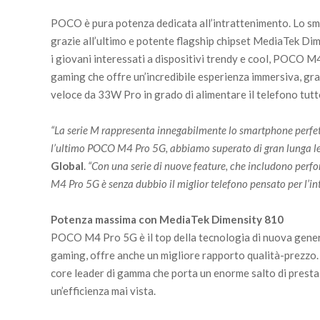
POCO è pura potenza dedicata all’intrattenimento. Lo sma
grazie all’ultimo e potente flagship chipset MediaTek D
i giovani interessati a dispositivi trendy e cool, POCO M
gaming che offre un’incredibile esperienza immersiva, graz
veloce da 33W Pro in grado di alimentare il telefono tutto
“La serie M rappresenta innegabilmente lo smartphone perfett
l’ultimo POCO M4 Pro 5G, abbiamo superato di gran lunga le 
Global
.
“Con una serie di nuove feature, che includono perf
M4 Pro 5G è senza dubbio il miglior telefono pensato per l’in
Potenza massima con MediaTek Dimensity 810
POCO M4 Pro 5G è il top della tecnologia di nuova genera
gaming, offre anche un migliore rapporto qualità-prezzo.
core leader di gamma che porta un enorme salto di presta
un’efficienza mai vista.