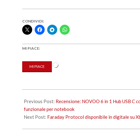
CONDIVIDI:
MI PIACE:
Caricamento
MI PIACE
in
corso…
2021-
11-
Previous Post:
Recensione: NOVOO 6 in 1 Hub USB C c
09
funzionale per notebook
Next Post:
Faraday Protocol disponibile in digitale su 