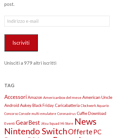
post.
Indirizzo
e-
mail
Iscriviti
Unisciti a 979 altri iscritti
TAG
Accessori
American Uncle
Amazon
Americanbox del mese
Android
Aukey
Black Friday
Caricabatteria
Clockwork Aquario
Cuffie
Download
Concorso
Console multi emulatore
Coronavirus
News
GearBest
Eventi
Jitsu Squad
Mi Store
Nintendo Switch
Offerte
PC