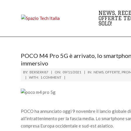
Skip
to
NEWS, RECE
content
OFFERTE TE
SOLO!
POCO M4 Pro 5G è arrivato, lo smartphone
immersivo
BY:
BERSERK87
ON:
09/11/2021
IN:
NEWS
,
OFFERTE
,
PRO
WITH:
1 COMMENT
POCO ha annunciato oggi 9 novembre il lancio globale d
all’intrattenimento per la fascia media. Lo smartphone s
compresa Europa occidentale e sud-est asiatico.