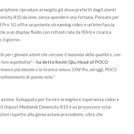
rtphone riproduce al meglio gli show preferiti dagli utenti
imensity 810 da 6nm, senza spendere una fortuna. Pensato per
4 Pro 5G offre un potente streaming video e un’interfaccia
ie a un display fluido con refresh rate da 90Hz e ricarica
 il giorno.
o per i giovani utenti che cercano il massimo della qualità e, con
loro aspettative”
–
ha detto Kevin Qiu, Head of POCO
ormance più elevate e la ricarica veloce 33W Pro, ad oggi, POCO
trattenimento di questa serie.”
zione. Sviluppato per fornire la migliore esperienza video e
 Il chipset Mediatek Dimensity 810 è un processore octa-
zioni rispetto alla generazione precedente, oltre che