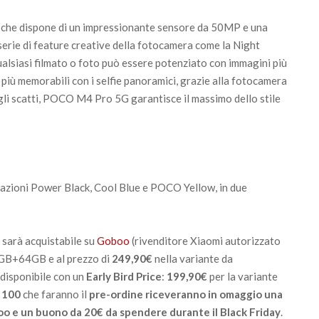
 che dispone di un impressionante sensore da 50MP e una
erie di feature creative della fotocamera come la Night
lsiasi filmato o foto può essere potenziato con immagini più
più memorabili con i selfie panoramici, grazie alla fotocamera
agli scatti, POCO M4 Pro 5G garantisce il massimo dello stile
razioni Power Black, Cool Blue e POCO Yellow, in due
sarà acquistabile su
Goboo
(rivenditore Xiaomi autorizzato
4GB+64GB e al prezzo di
249,90€
nella variante da
isponibile con un
Early Bird Price
:
199,90€
per la variante
i 100
che faranno il
pre-ordine riceveranno in omaggio una
oo e un buono da 20€ da spendere durante il Black Friday
.