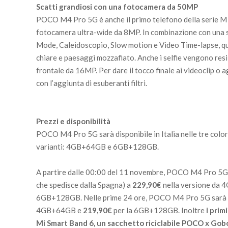
Scatti grandiosi con una fotocamera da 50MP
POCO M4 Pro 5G è anche il primo telefono della serie M
fotocamera ultra-wide da 8MP. In combinazione con una s
Mode, Caleidoscopio, Slow motion e Video Time-lapse, qua
chiare e paesaggi mozzafiato. Anche i selfie vengono resi 
frontale da 16MP. Per dare il tocco finale ai videoclip o 
con l’aggiunta di esuberanti filtri.
Prezzi e disponibilità
POCO M4 Pro 5G sarà disponibile in Italia nelle tre colo
varianti: 4GB+64GB e 6GB+128GB.
A partire dalle 00:00 del 11 novembre, POCO M4 Pro 5G 
che spedisce dalla Spagna) a
229,90€
nella versione da 
6GB+128GB. Nelle prime 24 ore, POCO M4 Pro 5G sarà d
4GB+64GB e
219,90€
per la 6GB+128GB. Inoltre
i prim
Mi Smart Band 6, un sacchetto riciclabile POCO x Gob