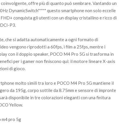
 coinvolgente, offre più di quanto può sembrare. Vantando un
 90Hz DynamicSwitch**** questo smartphone non solo eccelle
 FHD+ conquista gli utenti con un display cristallino e ricco di
a DCI-P3.
e, che si adatta automaticamente a ogni formato di
ideo vengono riprodotti a 60fps, i film a 25fps, mentre i
splay con il doppio speaker, POCO M4 Pro 5G si trasforma in
nefici per i gamer non finiscono qui: il motore lineare X-axis
ioni di gioco.
artphone molto simili tra loro e POCO M4 Pro 5G mantiene il
eggero da 195g, corpo sottile da 8.75mm e sensore di impronte
arà disponibile in tre colorazioni eleganti con una finitura
POCO Yellow.