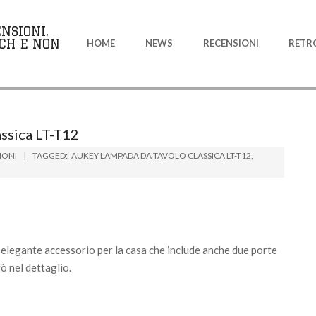
Primary
NSIONI,
Navigation
CH E NON
HOME
NEWS
RECENSIONI
RETR
Menu
ssica LT-T12
IONI
TAGGED:
AUKEY LAMPADA DA TAVOLO CLASSICA LT-T12
,
d elegante accessorio per la casa che include anche due porte
ò nel dettaglio.