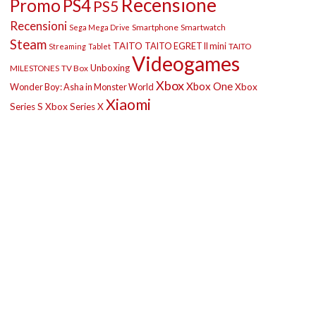
Recensione
Promo
PS4
PS5
Recensioni
Smartphone
Smartwatch
Sega Mega Drive
Steam
TAITO
TAITO EGRET II mini
TAITO
Streaming
Tablet
Videogames
Unboxing
MILESTONES
TV Box
Xbox
Xbox One
Wonder Boy: Asha in Monster World
Xbox
Xiaomi
Series S
Xbox Series X