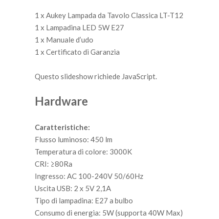
1 x Aukey Lampada da Tavolo Classica LT-T12
1 x Lampadina LED 5W E27
1 x Manuale d’udo
1 x Certificato di Garanzia
Questo slideshow richiede JavaScript.
Hardware
Caratteristiche:
Flusso luminoso: 450 lm
Temperatura di colore: 3000K
CRI: ≥80Ra
Ingresso: AC 100-240V 50/60Hz
Uscita USB: 2 x 5V 2,1A
Tipo di lampadina: E27 a bulbo
Consumo di energia: 5W (supporta 40W Max)