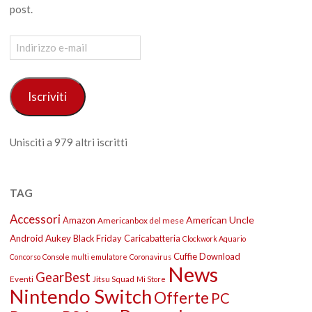
post.
Indirizzo
e-
mail
Iscriviti
Unisciti a 979 altri iscritti
TAG
Accessori
American Uncle
Amazon
Americanbox del mese
Android
Aukey
Black Friday
Caricabatteria
Clockwork Aquario
Cuffie
Download
Concorso
Console multi emulatore
Coronavirus
News
GearBest
Eventi
Jitsu Squad
Mi Store
Nintendo Switch
Offerte
PC