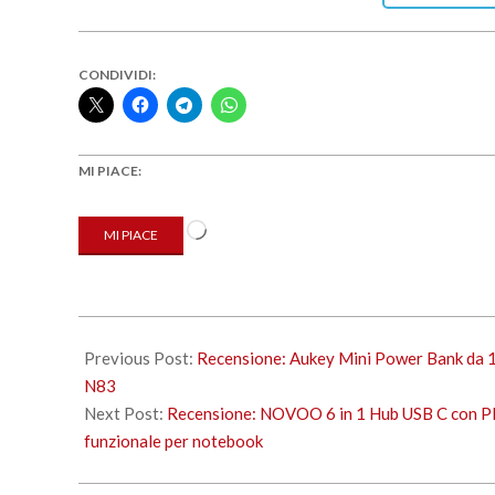
CONDIVIDI:
MI PIACE:
Caricamento
MI PIACE
in
corso…
2021-
11-
Previous Post:
Recensione: Aukey Mini Power Bank da 
01
N83
Next Post:
Recensione: NOVOO 6 in 1 Hub USB C con P
funzionale per notebook