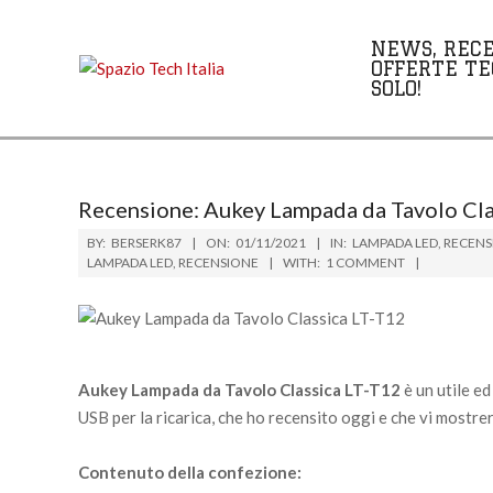
Skip
to
NEWS, RECE
content
OFFERTE TE
SOLO!
Recensione: Aukey Lampada da Tavolo Cla
BY:
BERSERK87
ON:
01/11/2021
IN:
LAMPADA LED
,
RECENS
LAMPADA LED
,
RECENSIONE
WITH:
1 COMMENT
Aukey Lampada da Tavolo Classica LT-T12
è un utile e
USB per la ricarica, che ho recensito oggi e che vi mostrer
Contenuto della confezione: