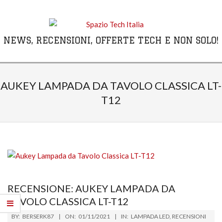
Skip
to
content
NEWS, RECENSIONI, OFFERTE TECH E NON SOLO!
Primary
Navigation
AUKEY LAMPADA DA TAVOLO CLASSICA LT-
Menu
T12
RECENSIONE: AUKEY LAMPADA DA
TAVOLO CLASSICA LT-T12
2021-
BY:
BERSERK87
ON:
01/11/2021
IN:
LAMPADA LED
,
RECENSIONI