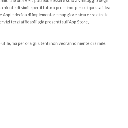
eniamo che una VPN potrebbe essere solo a vantaggio degli
 niente di simile per il futuro prossimo, per cui questa idea
che Apple decida di implementare maggiore sicurezza di rete
rvizi terzi affidabili già presenti sull’App Store,
tile, ma per ora gli utenti non vedranno niente di simile.