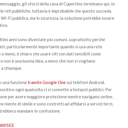
essaggio, gli sforzi della casa di Cupertino terminano qui. In
lle reti pubbliche, tuttavia è improbabile che questo succeda.
Wi-Fi pubblica, ma in sicurezza, la soluzione potrebbe essere
tivo.
ltimi anni sono diventate più comuni, soprattutto perché
eti, particolarmente importante quando si usa una rete
o meno, è chiaro che usare siti con dati sensibili come
ure non è una buona idea, a meno che non si vogliano
 a chiunque.
o una funzione
tramite Google One
sui telefoni Android.
positivo ogni qualvolta ci si connette a hotspot pubblici. Per
zione per avere maggiore protezione mentre navigano online.
niente di simile e sono costretti ad affidarsi a servizi terzi,
potrebbero mandare in confusione.