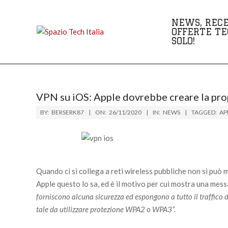
Skip
to
NEWS, RECE
content
OFFERTE TE
SOLO!
VPN su iOS: Apple dovrebbe creare la propr
BY:
BERSERK87
ON:
26/11/2020
IN:
NEWS
TAGGED:
AP
Quando ci si collega a reti wireless pubbliche non si può m
Apple questo lo sa, ed è il motivo per cui mostra una mes
forniscono alcuna sicurezza ed espongono a tutto il traffico di
tale da utilizzare protezione WPA2 o WPA3”.