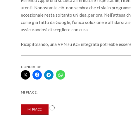
Essendo Apple una società affermata e rispettabile, rit
utenti. Nonostante ciò, non sembra che ci sia in programma
eccezionale resta soltanto un’idea, per ora. Nell’attesa 
come già fatto da Google, l’unica soluzione è affidarsi a se
assicurandosi di scegliere con cura.
Ricapitolando, una VPN su iOS integrata potrebbe essere u
CONDIVIDI:
MI PIACE:
Caricamento
MI PIACE
in
corso…