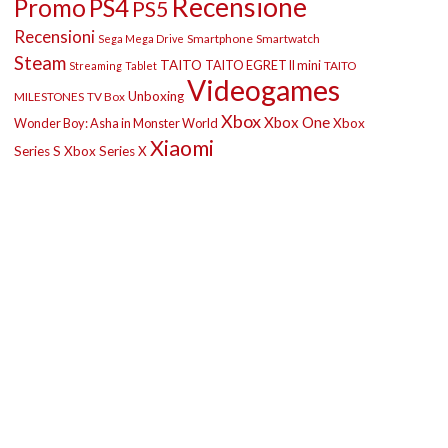
Recensione
Promo
PS4
PS5
Recensioni
Smartphone
Smartwatch
Sega Mega Drive
Steam
TAITO
TAITO EGRET II mini
TAITO
Streaming
Tablet
Videogames
Unboxing
MILESTONES
TV Box
Xbox
Xbox One
Wonder Boy: Asha in Monster World
Xbox
Xiaomi
Series S
Xbox Series X