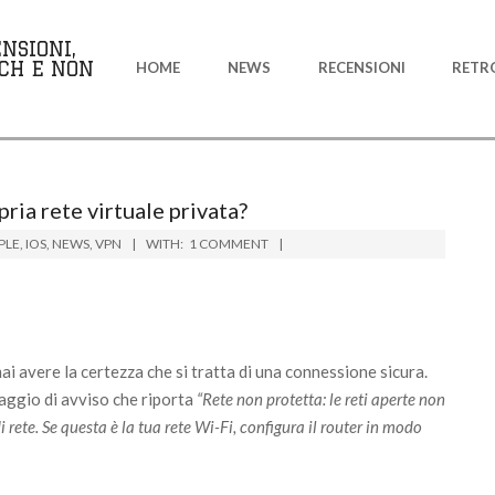
Primary
NSIONI,
Navigation
CH E NON
HOME
NEWS
RECENSIONI
RETR
Menu
ia rete virtuale privata?
PLE
,
IOS
,
NEWS
,
VPN
WITH:
1 COMMENT
ai avere la certezza che si tratta di una connessione sicura.
saggio di avviso che riporta
“Rete non protetta: le reti aperte non
 rete. Se questa è la tua rete Wi-Fi, configura il router in modo