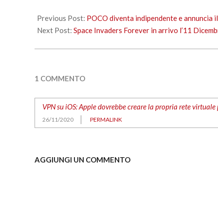
2020-
11-
Previous Post:
POCO diventa indipendente e annuncia
26
Next Post:
Space Invaders Forever in arrivo l’11 Dicem
1 COMMENTO
VPN su iOS: Apple dovrebbe creare la propria rete virtuale p
26/11/2020
PERMALINK
AGGIUNGI UN COMMENTO