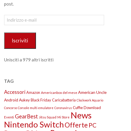
post.
Indirizzo
e-
mail
Iscriviti
Unisciti a 979 altri iscritti
TAG
Accessori
American Uncle
Amazon
Americanbox del mese
Android
Aukey
Black Friday
Caricabatteria
Clockwork Aquario
Cuffie
Download
Concorso
Console multi emulatore
Coronavirus
News
GearBest
Eventi
Jitsu Squad
Mi Store
Nintendo Switch
Offerte
PC