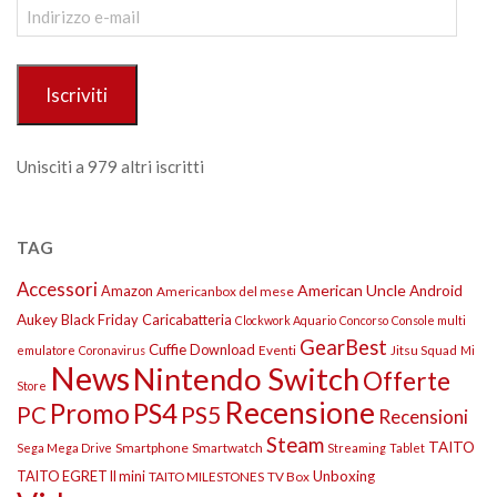
Indirizzo
e-
mail
Iscriviti
Unisciti a 979 altri iscritti
TAG
Accessori
American Uncle
Amazon
Android
Americanbox del mese
Aukey
Black Friday
Caricabatteria
Clockwork Aquario
Concorso
Console multi
GearBest
Cuffie
Download
Eventi
Jitsu Squad
emulatore
Coronavirus
Mi
News
Nintendo Switch
Offerte
Store
Recensione
Promo
PS4
PS5
PC
Recensioni
Steam
TAITO
Smartphone
Smartwatch
Sega Mega Drive
Streaming
Tablet
TAITO EGRET II mini
Unboxing
TAITO MILESTONES
TV Box