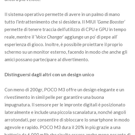
Il sistema operativo permette di avere in un palmo di mano
tutto l’intrattenimento che si desidera. Il MIUI
‘Game Booster’
permette di tenere traccia dell’utilizzo di CPU e GPU in tempo
reale, mentre il ‘
Voice Changer
’ aggiunge un po’ di pepe all’
esperienza di gioco. Inoltre, è possibile proiettare il proprio
schermo su un monitor esterno, facendo in modo che anche gli
amici possano partecipare al divertimento.
Distinguersi dagli altri con un design unico
Con meno di 200gr, POCO M3 offre un design elegante e un
rivestimento in simil pelle per garantire una buona
impugnatura. Il sensore per le impronte digitali è posizionato
lateralmente e include una piccola scanalatura, nonché angoli
arrotondati, per consentire di sbloccare lo smartphone in modo
agevole e rapido. POCO M3 dura il 20% in più grazie a una
batteria da 6.000 mAh che risulta essere anche meno pesante di