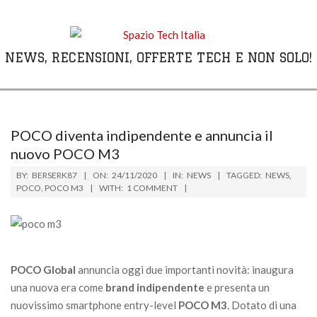
Skip
to
content
NEWS, RECENSIONI, OFFERTE TECH E NON SOLO!
Primary
Navigation
Menu
POCO diventa indipendente e annuncia il
nuovo POCO M3
BY:
BERSERK87
ON:
24/11/2020
IN:
NEWS
TAGGED:
NEWS
,
POCO
,
POCO M3
WITH:
1 COMMENT
POCO Global
annuncia oggi due importanti novità: inaugura
una nuova era come
brand indipendente
e presenta un
nuovissimo smartphone entry-level
POCO M3
. Dotato di una