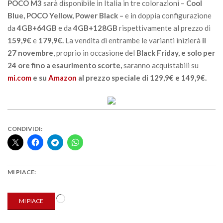
POCO M3
sarà disponibile in Italia in tre colorazioni –
Cool
Blue, POCO Yellow, Power Black –
e in doppia configurazione
da
4GB+64GB
e da
4GB+128GB
rispettivamente al prezzo di
159,9€
e
179,9€.
La vendita di entrambe le varianti inizierà
il
27 novembre
, proprio in occasione del
Black Friday, e solo per
24 ore fino a esaurimento scorte,
saranno acquistabili su
mi.com
e su
Amazon
al prezzo speciale di
129,9€ e 149,9€.
CONDIVIDI:
MI PIACE:
Caricamento
MI PIACE
in
corso…