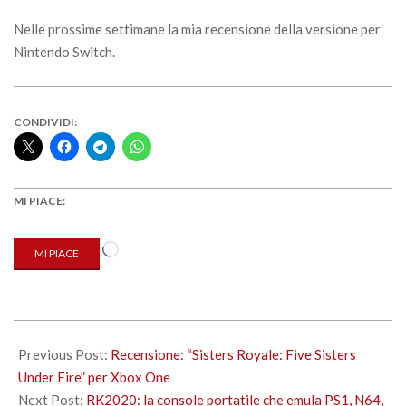
Nelle prossime settimane la mia recensione della versione per
Nintendo Switch.
CONDIVIDI:
MI PIACE:
Caricamento
MI PIACE
in
corso…
2020-
07-
Previous Post:
Recensione: “Sisters Royale: Five Sisters
31
Under Fire” per Xbox One
Next Post:
RK2020: la console portatile che emula PS1, N64,