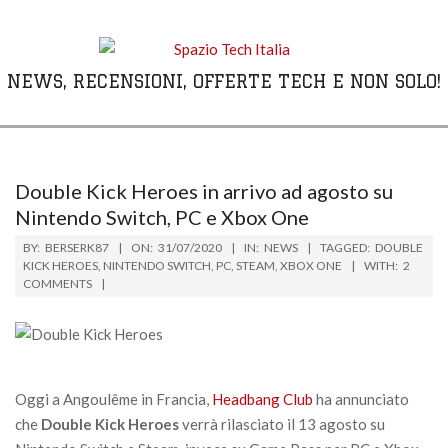
Skip
to
content
NEWS, RECENSIONI, OFFERTE TECH E NON SOLO!
Primary
Navigation
Menu
Double Kick Heroes in arrivo ad agosto su
Nintendo Switch, PC e Xbox One
BY:
BERSERK87
ON:
31/07/2020
IN:
NEWS
TAGGED:
DOUBLE
KICK HEROES
,
NINTENDO SWITCH
,
PC
,
STEAM
,
XBOX ONE
WITH:
2
COMMENTS
Oggi a Angoulême in Francia,
Headbang Club
ha annunciato
che
Double Kick Heroes
verrà rilasciato il 13 agosto su