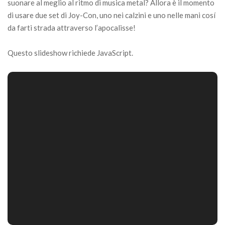
suonare al meglio al ritmo di musica metal? Allora è il momento
di usare due set di Joy-Con, uno nei calzini e uno nelle mani cosí
da farti strada attraverso l’apocalisse!
Questo slideshow richiede JavaScript.