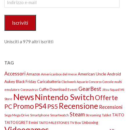
e-
mail
Iscriviti
Unisciti a 979 altri iscritti
TAG
Accessori
American Uncle
Amazon
Android
Americanbox del mese
Aukey
Black Friday
Caricabatteria
Clockwork Aquario
Concorso
Console multi
GearBest
Cuffie
Download
Eventi
Jitsu Squad
emulatore
Coronavirus
Mi
News
Nintendo Switch
Offerte
Store
Recensione
Promo
PS4
PS5
PC
Recensioni
Steam
TAITO
Smartphone
Smartwatch
Sega Mega Drive
Streaming
Tablet
TAITO EGRET II mini
Unboxing
TAITO MILESTONES
TV Box
Videogames