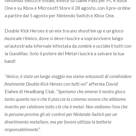
Nintendo Switch e Steam, invece su Game Pass per PC e Xbox
One e su Xbox e Microsoft Store il 28 agosto, con il pre-ordine
a partire dal 5 agosto per Nintendo Switch e Xbox One.
Double Kick Heroes è un mix tra uno shoot’em up e un gioco
musicale ritmico, dove si deve riuscire a sopravvivere lungo
un’autostrada infernale infestata da zombie e ucciderli tutti con
la Gundillac. Solo il potere del Metal riuscirà a salvare la tua
band!
“
Amico, è stato un lungo viaggio ma siamo entusiasti di condividere
finalmente Double Kick Heroes con tutti voi
” afferma David
Elahee di Headbang Club. “
Speriamo che amerai il nostro gioco
tanto quanto noi e che ti piaccia la colonna sonora che abbiamo
inserito per celebrare tutto ciò che è metal. Non vediamo l’ora che
le persone provino gli air control per Nintendo Switch per un
divertimento metallaro, ma per favore utilizza la batteria
responsabilmente
“.