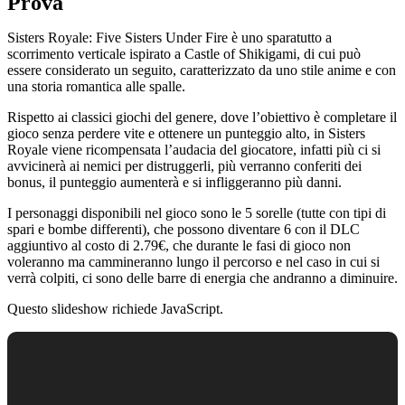
Prova
Sisters Royale: Five Sisters Under Fire è uno sparatutto a
scorrimento verticale ispirato a Castle of Shikigami, di cui può
essere considerato un seguito, caratterizzato da uno stile anime e con
una storia romantica alle spalle.
Rispetto ai classici giochi del genere, dove l’obiettivo è completare il
gioco senza perdere vite e ottenere un punteggio alto, in Sisters
Royale viene ricompensata l’audacia del giocatore, infatti più ci si
avvicinerà ai nemici per distruggerli, più verranno conferiti dei
bonus, il punteggio aumenterà e si infliggeranno più danni.
I personaggi disponibili nel gioco sono le 5 sorelle (tutte con tipi di
spari e bombe differenti), che possono diventare 6 con il DLC
aggiuntivo al costo di 2.79€, che durante le fasi di gioco non
voleranno ma cammineranno lungo il percorso e nel caso in cui si
verrà colpiti, ci sono delle barre di energia che andranno a diminuire.
Questo slideshow richiede JavaScript.