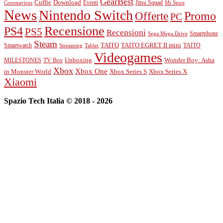
GearBest
Cuffie
Download
Eventi
Jitsu Squad
Coronavirus
Mi Store
News
Nintendo Switch
Promo
Offerte
PC
Recensione
PS4
PS5
Recensioni
Smartphone
Sega Mega Drive
Steam
TAITO
Smartwatch
TAITO EGRET II mini
TAITO
Streaming
Tablet
Videogames
Unboxing
MILESTONES
TV Box
Wonder Boy: Asha
Xbox
Xbox One
Xbox Series S
Xbox Series X
in Monster World
Xiaomi
Spazio Tech Italia © 2018 - 2026