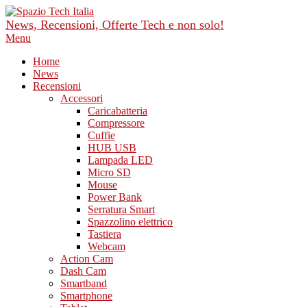
Skip
to
News, Recensioni, Offerte Tech e non solo!
content
Primary
Menu
Navigation
Home
Menu
News
Recensioni
Accessori
Caricabatteria
Compressore
Cuffie
HUB USB
Lampada LED
Micro SD
Mouse
Power Bank
Serratura Smart
Spazzolino elettrico
Tastiera
Webcam
Action Cam
Dash Cam
Smartband
Smartphone