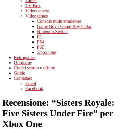
Tablet
TV Box
Videocamera
Videogames
Console multi emulatore
Game Boy / Game Boy Color
Nintendo Switch
PC
PS4
PS5
Xbox One
Retrogames
Unboxing
Codici sconto e offerte
Guide
Contattaci
Email
Facebook
Recensione: “Sisters Royale:
Five Sisters Under Fire” per
Xbox One