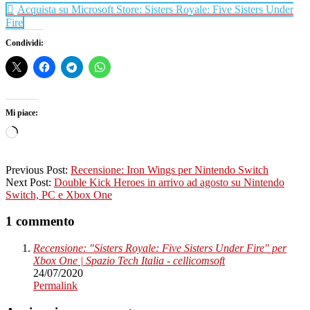
Acquista su Microsoft Store: Sisters Royale: Five Sisters Under
Fire
Condividi:
Mi piace:
Caricamento
in
corso…
2020-
Previous Post:
Recensione: Iron Wings per Nintendo Switch
07-
Next Post:
Double Kick Heroes in arrivo ad agosto su Nintendo
24
Switch, PC e Xbox One
1 commento
Recensione: "Sisters Royale: Five Sisters Under Fire" per
Xbox One | Spazio Tech Italia - cellicomsoft
24/07/2020
Permalink