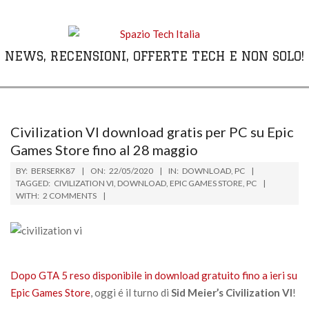
Skip
to
content
NEWS, RECENSIONI, OFFERTE TECH E NON SOLO!
Primary
Navigation
Menu
Civilization VI download gratis per PC su Epic
Games Store fino al 28 maggio
BY:
BERSERK87
ON:
22/05/2020
IN:
DOWNLOAD
,
PC
TAGGED:
CIVILIZATION VI
,
DOWNLOAD
,
EPIC GAMES STORE
,
PC
WITH:
2 COMMENTS
Dopo GTA 5 reso disponibile in download gratuito fino a ieri su
Epic Games Store
, oggi é il turno di
Sid Meier’s Civilization VI
!