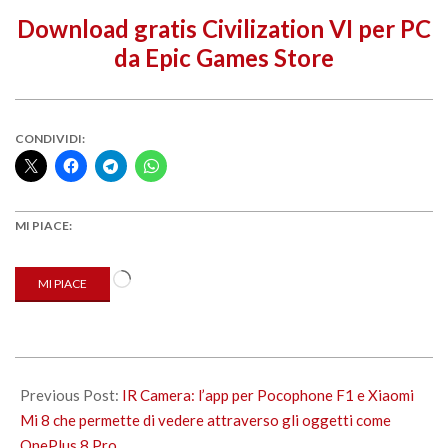
Download gratis Civilization VI per PC
da Epic Games Store
CONDIVIDI:
MI PIACE:
Caricamento
MI PIACE
in
corso…
2020-
05-
Previous Post:
IR Camera: l’app per Pocophone F1 e Xiaomi
22
Mi 8 che permette di vedere attraverso gli oggetti come
OnePlus 8 Pro