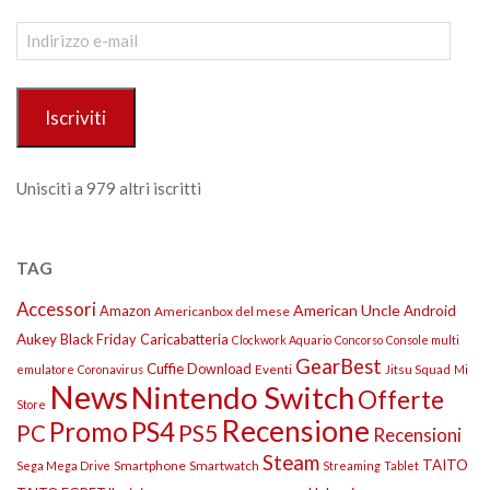
Indirizzo
e-
mail
Iscriviti
Unisciti a 979 altri iscritti
TAG
Accessori
American Uncle
Amazon
Android
Americanbox del mese
Aukey
Black Friday
Caricabatteria
Clockwork Aquario
Concorso
Console multi
GearBest
Cuffie
Download
Eventi
Jitsu Squad
emulatore
Coronavirus
Mi
News
Nintendo Switch
Offerte
Store
Recensione
Promo
PS4
PS5
PC
Recensioni
Steam
TAITO
Smartphone
Smartwatch
Sega Mega Drive
Streaming
Tablet