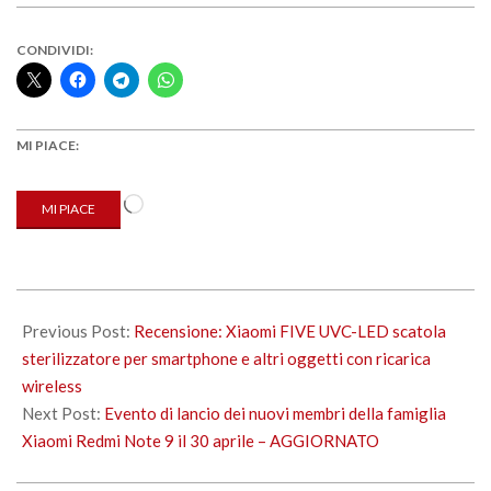
CONDIVIDI:
MI PIACE:
Caricamento
MI PIACE
in
corso…
2020-
04-
Previous Post:
Recensione: Xiaomi FIVE UVC-LED scatola
20
sterilizzatore per smartphone e altri oggetti con ricarica
wireless
Next Post:
Evento di lancio dei nuovi membri della famiglia
Xiaomi Redmi Note 9 il 30 aprile – AGGIORNATO