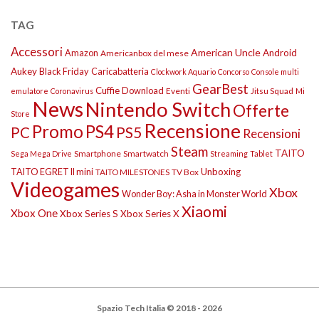
TAG
Accessori
American Uncle
Amazon
Android
Americanbox del mese
Aukey
Black Friday
Caricabatteria
Clockwork Aquario
Concorso
Console multi
GearBest
Cuffie
Download
Eventi
Jitsu Squad
emulatore
Coronavirus
Mi
News
Nintendo Switch
Offerte
Store
Recensione
Promo
PS4
PS5
PC
Recensioni
Steam
TAITO
Smartphone
Smartwatch
Sega Mega Drive
Streaming
Tablet
TAITO EGRET II mini
Unboxing
TAITO MILESTONES
TV Box
Videogames
Xbox
Wonder Boy: Asha in Monster World
Xiaomi
Xbox One
Xbox Series S
Xbox Series X
Spazio Tech Italia © 2018 - 2026