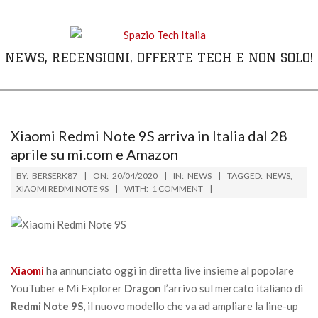
Skip
to
content
NEWS, RECENSIONI, OFFERTE TECH E NON SOLO!
Primary
Navigation
Menu
Xiaomi Redmi Note 9S arriva in Italia dal 28
aprile su mi.com e Amazon
BY:
BERSERK87
ON:
20/04/2020
IN:
NEWS
TAGGED:
NEWS
,
XIAOMI REDMI NOTE 9S
WITH:
1 COMMENT
Xiaomi
ha annunciato oggi in diretta live insieme al popolare
YouTuber e Mi Explorer
Dragon
l’arrivo sul mercato italiano di
Redmi Note 9S
, il nuovo modello che va ad ampliare la line-up