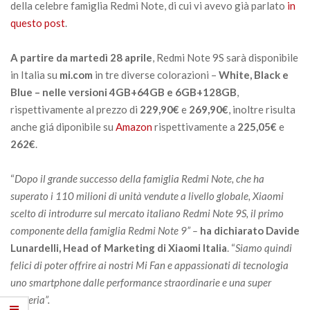
della celebre famiglia Redmi Note, di cui vi avevo già parlato
in
questo post
.
A partire da martedì 28 aprile
, Redmi Note 9S sarà disponibile
in Italia su
mi.com
in tre diverse colorazioni –
White, Black e
Blue – nelle versioni
4GB+64GB e 6GB+128GB
,
rispettivamente al prezzo di
229,90€
e
269,90€
, inoltre risulta
anche giá diponibile su
Amazon
rispettivamente a
225,05€
e
262€
.
“
Dopo il grande successo della famiglia Redmi Note, che ha
superato i 110 milioni di unità vendute a livello globale, Xiaomi
scelto di introdurre sul mercato italiano Redmi Note 9S, il primo
componente della famiglia Redmi Note 9” –
ha dichiarato
Davide
Lunardelli, Head of Marketing di Xiaomi Italia
. “
Siamo quindi
felici di poter offrire ai nostri Mi Fan e appassionati di tecnologia
uno smartphone dalle performance straordinarie e una super
batteria”.