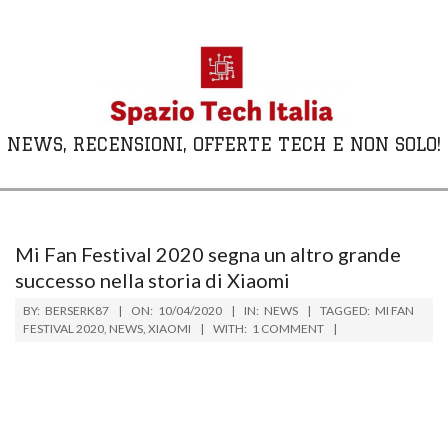
Skip
to
content
NEWS, RECENSIONI, OFFERTE TECH E NON SOLO!
Primary
Navigation
Menu
Mi Fan Festival 2020 segna un altro grande
successo nella storia di Xiaomi
BY:
BERSERK87
ON:
10/04/2020
IN:
NEWS
TAGGED:
MI FAN
FESTIVAL 2020
,
NEWS
,
XIAOMI
WITH:
1 COMMENT