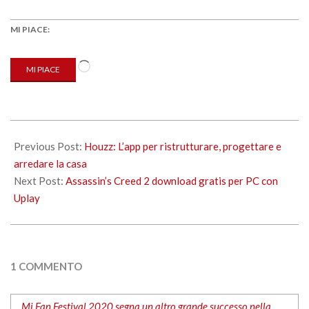
MI PIACE:
Caricamento
MI PIACE
in
corso…
2020-
04-
Previous Post:
Houzz: L’app per ristrutturare, progettare e
10
arredare la casa
Next Post:
Assassin’s Creed 2 download gratis per PC con
Uplay
1 COMMENTO
Mi Fan Festival 2020 segna un altro grande successo nella