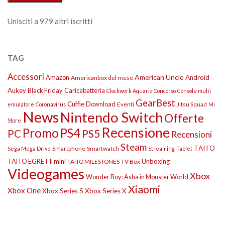
Unisciti a 979 altri iscritti
TAG
Accessori
American Uncle
Amazon
Android
Americanbox del mese
Aukey
Black Friday
Caricabatteria
Clockwork Aquario
Concorso
Console multi
GearBest
Cuffie
Download
Eventi
Jitsu Squad
emulatore
Coronavirus
Mi
News
Nintendo Switch
Offerte
Store
Recensione
Promo
PS4
PS5
PC
Recensioni
Steam
TAITO
Smartphone
Smartwatch
Sega Mega Drive
Streaming
Tablet
TAITO EGRET II mini
Unboxing
TAITO MILESTONES
TV Box
Videogames
Xbox
Wonder Boy: Asha in Monster World
Xiaomi
Xbox One
Xbox Series S
Xbox Series X