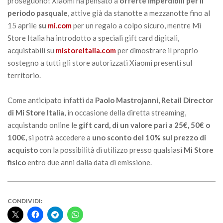
proseguono! Xiaomi ha pensato a
offerte imperdibili per il
periodo pasquale
, attive già da stanotte a mezzanotte fino al
15 aprile
su
mi.com
per un regalo a colpo sicuro, mentre Mi
Store Italia ha introdotto a speciali gift card digitali,
acquistabili su
mistoreitalia.com
per dimostrare il proprio
sostegno a tutti gli store autorizzati Xiaomi presenti sul
territorio.
Come anticipato infatti da
Paolo Mastrojanni, Retail Director
di Mi Store Italia
, in occasione della diretta streaming,
acquistando online le
gift card, di un valore pari a 25€, 50€ o
100€,
si potrà accedere a
uno sconto del 10% sul prezzo di
acquisto
con la possibilità di utilizzo presso qualsiasi
Mi Store
fisico
entro due anni dalla data di emissione.
CONDIVIDI: