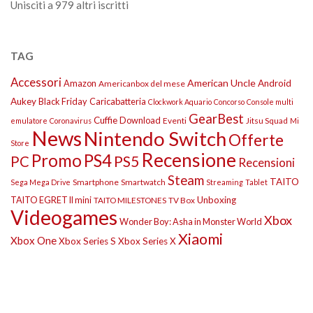
Unisciti a 979 altri iscritti
TAG
Accessori
American Uncle
Amazon
Android
Americanbox del mese
Aukey
Black Friday
Caricabatteria
Clockwork Aquario
Concorso
Console multi
GearBest
Cuffie
Download
Eventi
Jitsu Squad
emulatore
Coronavirus
Mi
News
Nintendo Switch
Offerte
Store
Recensione
Promo
PS4
PS5
PC
Recensioni
Steam
TAITO
Smartphone
Smartwatch
Sega Mega Drive
Streaming
Tablet
TAITO EGRET II mini
Unboxing
TAITO MILESTONES
TV Box
Videogames
Xbox
Wonder Boy: Asha in Monster World
Xiaomi
Xbox One
Xbox Series S
Xbox Series X