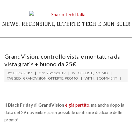
Skip
to
content
NEWS, RECENSIONI, OFFERTE TECH E NON SOLO!
Primary
Navigation
Menu
GrandVision: controllo vista e montatura da
vista gratis + buono da 25€
BY:
BERSERK87
ON:
28/11/2019
IN:
OFFERTE
,
PROMO
TAGGED:
GRANDVISION
,
OFFERTE
,
PROMO
WITH:
1 COMMENT
Il
Black Friday
di
GrandVision
è già partito
, ma anche dopo la
data del 29 novembre, sarà possibile usufruire di alcune delle
promo!