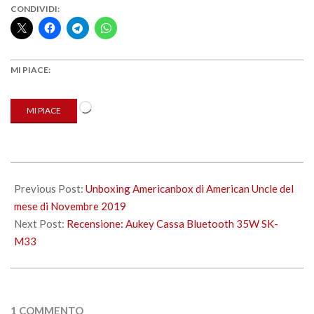
CONDIVIDI:
MI PIACE:
Caricamento
MI PIACE
in
corso…
2019-
11-
Previous Post:
Unboxing Americanbox di American Uncle del
28
mese di Novembre 2019
Next Post:
Recensione: Aukey Cassa Bluetooth 35W SK-
M33
1 COMMENTO