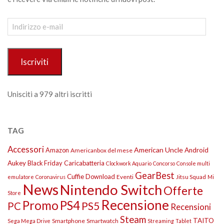
Indirizzo
e-
mail
Iscriviti
Unisciti a 979 altri iscritti
TAG
Accessori
American Uncle
Amazon
Android
Americanbox del mese
Aukey
Black Friday
Caricabatteria
Clockwork Aquario
Concorso
Console multi
GearBest
Cuffie
Download
Eventi
Jitsu Squad
emulatore
Coronavirus
Mi
News
Nintendo Switch
Offerte
Store
Recensione
Promo
PS4
PS5
PC
Recensioni
Steam
TAITO
Smartphone
Smartwatch
Sega Mega Drive
Streaming
Tablet