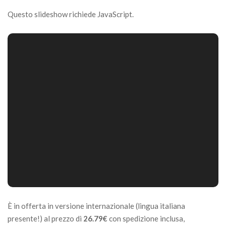
Questo slideshow richiede JavaScript.
È in offerta in versione internazionale (lingua italiana
presente!) al prezzo di
26.79€
con spedizione inclusa,