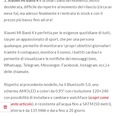
1.
Xiaomi Mi Band 4
è la smart band del momento, molto
desiderata, difficile da reperire al momento del rilascio (circa un
mese fa), ma adesso finalmente è rientrata in stock e con il
prezzo più basso fino ad ora!
Xiaomi Mi Band 4 è perfetta per le esigenze quotidiane di tutti,
sia per un appassionato di sport, che per una persona
qualunque, permette di monitorare i propri obiettivi giornalieri
tramite il contapassi, monitora il sonno, i battiti cardiaci e
permette di visualizzare le notifiche dei messaggi (sms,
Whatsapp, Telegram, Messenger, Facebook, Instagram, ecc.) e
delle chiamate.
Rispetto al precedente modello, ha il Bluetooth 5.0, uno
schermo AMOLED a colori da 0,95″ con risoluzione 120×240
con possibilità di installare e cambiare watchface (
scopri come
in questo articolo
), è resistente all’acqua fino a 5ATM (50 metri),
la batteria è da 135 MAh e dura fino a 20 giorni.