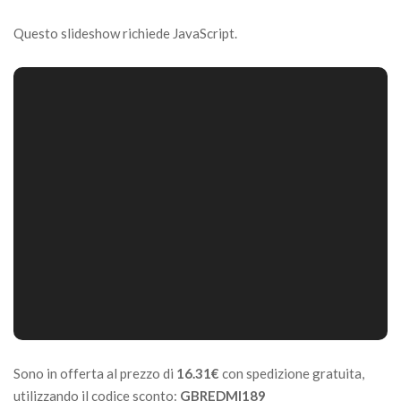
Questo slideshow richiede JavaScript.
Sono in offerta al prezzo di
16.31€
con spedizione gratuita,
utilizzando il codice sconto:
GBREDMI189