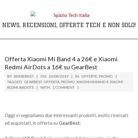
Skip
to
content
NEWS, RECENSIONI, OFFERTE TECH E NON SOLO!
Primary
Navigation
Menu
Offerta Xiaomi Mi Band 4 a 26€ e Xiaomi
Redmi AirDots a 16€ su GearBest
BY:
BERSERK87
ON:
20/08/2019
IN:
OFFERTE
,
PROMO
TAGGED:
GEARBEST
,
OFFERTA
,
PROMO
,
XIAOMI MI BAND 4
,
XIAOMI
REDMI AIRDOTS
WITH:
1 COMMENT
Oggi vi segnaliamo due interessanti prodotti, molto ricercati
ed acquistati, in offerta su
GearBest
: