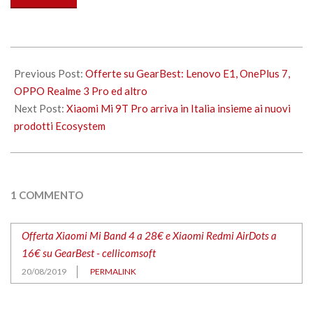
in
corso…
2019-
08-
Previous Post:
Offerte su GearBest: Lenovo E1, OnePlus 7,
20
OPPO Realme 3 Pro ed altro
Next Post:
Xiaomi Mi 9T Pro arriva in Italia insieme ai nuovi
prodotti Ecosystem
1 COMMENTO
Offerta Xiaomi Mi Band 4 a 28€ e Xiaomi Redmi AirDots a
16€ su GearBest - cellicomsoft
20/08/2019
PERMALINK