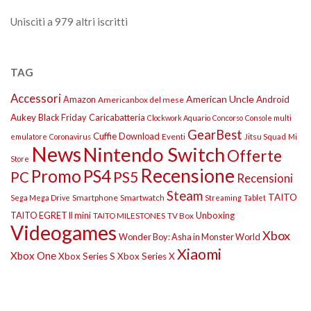
Unisciti a 979 altri iscritti
TAG
Accessori
American Uncle
Amazon
Android
Americanbox del mese
Aukey
Black Friday
Caricabatteria
Clockwork Aquario
Concorso
Console multi
GearBest
Cuffie
Download
Eventi
Jitsu Squad
emulatore
Coronavirus
Mi
News
Nintendo Switch
Offerte
Store
Recensione
Promo
PS4
PS5
PC
Recensioni
Steam
TAITO
Smartphone
Smartwatch
Sega Mega Drive
Streaming
Tablet
TAITO EGRET II mini
Unboxing
TAITO MILESTONES
TV Box
Videogames
Xbox
Wonder Boy: Asha in Monster World
Xiaomi
Xbox One
Xbox Series S
Xbox Series X