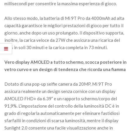
millisecondi per consentire la massima esperienza di gioco.
Allo stesso modo, la batteria di Mi 9T Pro da 4000mAh ad alta
capacità garantisce le migliori prestazioni di gioco per tutto il
giorno, anche dopo un uso prolungato. Il dispositivo supporta,
inoltre, la carica veloce da 27W che assicura una ricarica del
58% in soli 30 minuti e la carica completa in 73 minuti.
Vero display AMOLED a tutto schermo, scocca posteriore in
vetro curvo e un design di tendenza che ricorda una fiamma
Dotato di una pop-up selfie camera da 20MP, Mi 9T Pro
assicura realmente un design senza cornice con un display
AMOLED FHD+ da 6.39” e un rapporto schermo/corpo del
91,9%. L’impostazione del controllo della luminosità DC è in
grado di regolarla automaticamente per eliminare fastidiosi
sfarfallii in condizioni di scarsa luminosità, mentre il display
Sunlight 2.0 consente una facile visualizzazione anche in