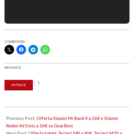
CONDIVIDI:
MI PIACE:
Caricamento
MI PIACE
in
corso…
2019-
08-
Previous Post:
Offerta Xiaomi Mi Band 4 a 26€ e Xiaomi
20
Redmi AirDots a 16€ su GearBest
Next Post:
Offerta tablet Teclast M8 a 90€, Teclast M30 a