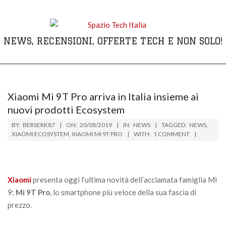
Skip
to
content
NEWS, RECENSIONI, OFFERTE TECH E NON SOLO!
Primary
Navigation
Menu
Xiaomi Mi 9T Pro arriva in Italia insieme ai
nuovi prodotti Ecosystem
BY:
BERSERK87
ON:
20/08/2019
IN:
NEWS
TAGGED:
NEWS
,
XIAOMI ECOSYSTEM
,
XIAOMI MI 9T PRO
WITH:
1 COMMENT
Xiaomi
presenta oggi l’ultima novità dell’acclamata famiglia Mi
9:
Mi 9T Pro
, lo smartphone più veloce della sua fascia di
prezzo.