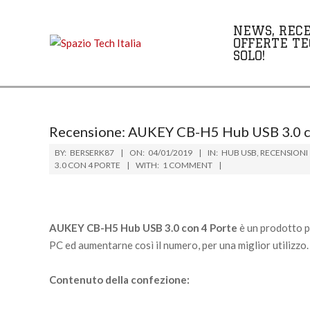
Skip
to
NEWS, RECE
content
OFFERTE TE
SOLO!
Recensione: AUKEY CB-H5 Hub USB 3.0 c
BY:
BERSERK87
ON:
04/01/2019
IN:
HUB USB
,
RECENSIONI
3.0 CON 4 PORTE
WITH:
1 COMMENT
AUKEY CB-H5 Hub USB 3.0 con 4 Porte
è un prodotto p
PC ed aumentarne così il numero, per una miglior utilizzo.
Contenuto della confezione: