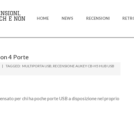
Primary
NSIONI,
Navigation
CH E NON
HOME
NEWS
RECENSIONI
RETR
Menu
on 4 Porte
TAGGED:
MULTIPORTA USB
,
RECENSIONE AUKEY CB-H5 HUB USB
ensato per chi ha poche porte USB a disposizione nel proprio