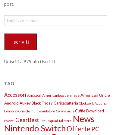
post.
Indirizzo
e-
mail
Iscriviti
Unisciti a 979 altri iscritti
TAG
Accessori
American Uncle
Amazon
Americanbox del mese
Android
Aukey
Black Friday
Caricabatteria
Clockwork Aquario
Cuffie
Download
Concorso
Console multi emulatore
Coronavirus
News
GearBest
Eventi
Jitsu Squad
Mi Store
Nintendo Switch
Offerte
PC