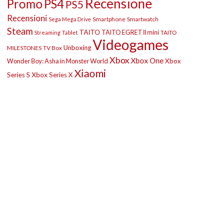
Recensione
Promo
PS4
PS5
Recensioni
Smartphone
Smartwatch
Sega Mega Drive
Steam
TAITO
TAITO EGRET II mini
TAITO
Streaming
Tablet
Videogames
Unboxing
MILESTONES
TV Box
Xbox
Xbox One
Wonder Boy: Asha in Monster World
Xbox
Xiaomi
Series S
Xbox Series X