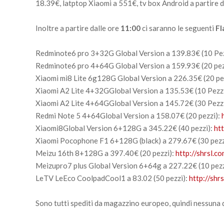
18.39€, latptop Xiaomi a 551€, tv box Android a partire d
Inoltre a partire dalle ore
11:00
ci saranno le seguenti
Fl
Redminote6 pro 3+32G Global Version a 139.83€ (10 Pez
Redminote6 pro 4+64G Global Version a 159.93€ (20 pez
Xiaomi mi8 Lite 6g128G Global Version a 226.35€ (20 pe
Xiaomi A2 Lite 4+32GGlobal Version a 135.53€ (10 Pezz
Xiaomi A2 Lite 4+64GGlobal Version a 145.72€ (30 Pezz
Redmi Note 5 4+64Global Version a 158.07€ (20 pezzi):
Xiaomi8Global Version 6+128G a 345.22€ (40 pezzi):
ht
Xiaomi Pocophone F1 6+128G (black) a 279.67€ (30 pezz
Meizu 16th 8+128G a 397.40€ (20 pezzi):
http://shrsl.
Meizupro7 plus Global Version 6+64g a 227.22€ (10 pezz
LeTV LeEco CoolpadCool1 a 83.02 (50 pezzi):
http://shr
Sono tutti spediti da magazzino europeo, quindi nessuna