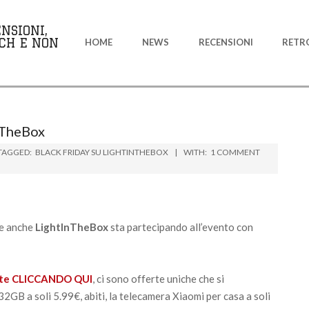
Primary
NSIONI,
Navigation
CH E NON
HOME
NEWS
RECENSIONI
RETR
Menu
InTheBox
TAGGED:
BLACK FRIDAY SU LIGHTINTHEBOX
WITH:
1 COMMENT
 e anche
LightInTheBox
sta partecipando all’evento con
ate CLICCANDO QUI
, ci sono offerte uniche che si
B a soli 5.99€, abiti, la telecamera Xiaomi per casa a soli