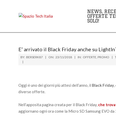
Skip
to
NEWS, RECE
content
OFFERTE TE
SOLO!
E’ arrivato il Black Friday anche su Light
BY:
BERSERK87
ON:
23/11/2018
IN:
OFFERTE
,
PROMO
Oggi è uno dei giorni più attesi dell’anno, il
Black Friday
,
diverse offerte.
Nell’apposita pagina creata per il Black Friday,
che trov
aggiornano ogni ora come la Micro SD Samsung EVO da 32G