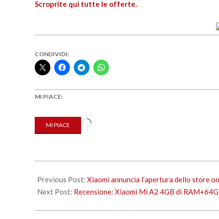
Scroprite qui tutte le offerte.
CONDIVIDI:
MI PIACE:
Caricamento
MI PIACE
in
corso…
2018-
11-
Previous Post:
Xiaomi annuncia l’apertura dello store onl
23
Next Post:
Recensione: Xiaomi Mi A2 4GB di RAM+64