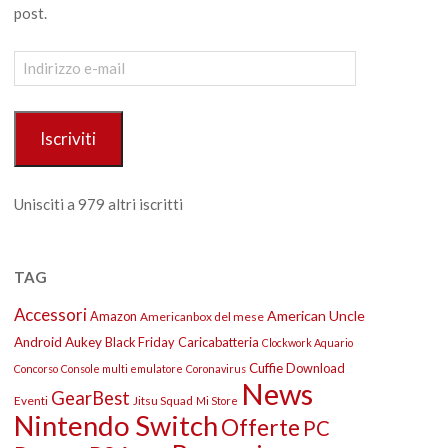
post.
Indirizzo
e-
mail
Iscriviti
Unisciti a 979 altri iscritti
TAG
Accessori
American Uncle
Amazon
Americanbox del mese
Android
Aukey
Black Friday
Caricabatteria
Clockwork Aquario
Cuffie
Download
Concorso
Console multi emulatore
Coronavirus
News
GearBest
Eventi
Jitsu Squad
Mi Store
Nintendo Switch
Offerte
PC