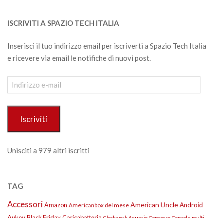
ISCRIVITI A SPAZIO TECH ITALIA
Inserisci il tuo indirizzo email per iscriverti a Spazio Tech Italia
e ricevere via email le notifiche di nuovi post.
Indirizzo
e-
mail
Iscriviti
Unisciti a 979 altri iscritti
TAG
Accessori
American Uncle
Amazon
Android
Americanbox del mese
Aukey
Black Friday
Caricabatteria
Clockwork Aquario
Concorso
Console multi