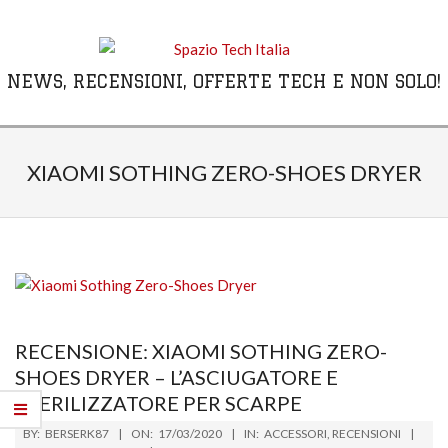
Skip
to
content
NEWS, RECENSIONI, OFFERTE TECH E NON SOLO!
Primary
Navigation
XIAOMI SOTHING ZERO-SHOES DRYER
Menu
RECENSIONE: XIAOMI SOTHING ZERO-
SHOES DRYER – L’ASCIUGATORE E
STERILIZZATORE PER SCARPE
2020-
BY:
BERSERK87
ON:
17/03/2020
IN:
ACCESSORI
,
RECENSIONI