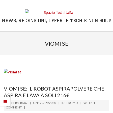
Skip
to
content
NEWS, RECENSIONI, OFFERTE TECH E NON SOLO!
Primary
Navigation
VIOMI SE
Menu
VIOMI SE: IL ROBOT ASPIRAPOLVERE CHE
ASPIRA E LAVA A SOLI 216€
2020-
BY:
BERSERK87
ON:
22/09/2020
IN:
PROMO
WITH:
1
09-
COMMENT