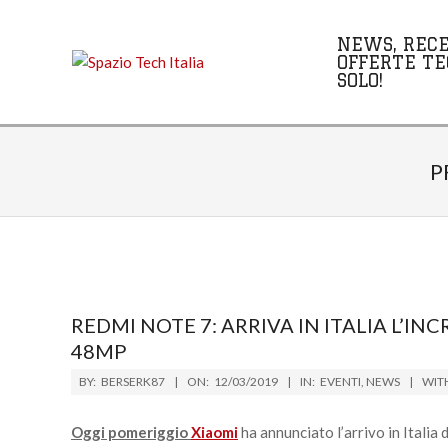
Skip
to
NEWS, RECE
content
OFFERTE TE
SOLO!
P
REDMI NOTE 7: ARRIVA IN ITALIA L’I
48MP
2019-
BY:
BERSERK87
ON:
12/03/2019
IN:
EVENTI
,
NEWS
WIT
03-
12
Oggi pomeriggio
Xiaomi
ha annunciato l’arrivo in Italia 