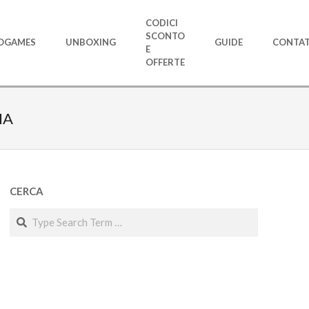
CODICI
SCONTO
OGAMES
UNBOXING
GUIDE
CONTAT
E
OFFERTE
IA
CERCA
Search