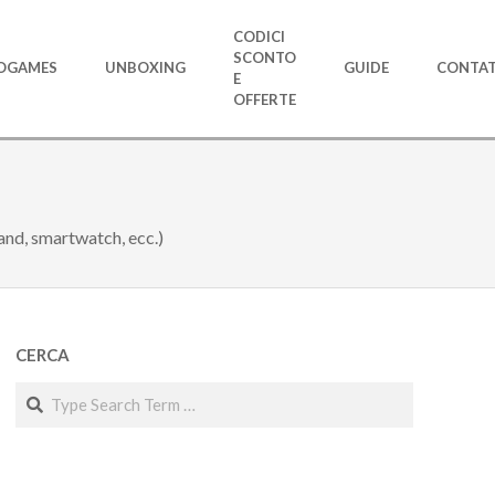
CODICI
SCONTO
OGAMES
UNBOXING
GUIDE
CONTAT
E
OFFERTE
and, smartwatch, ecc.)
CERCA
Search