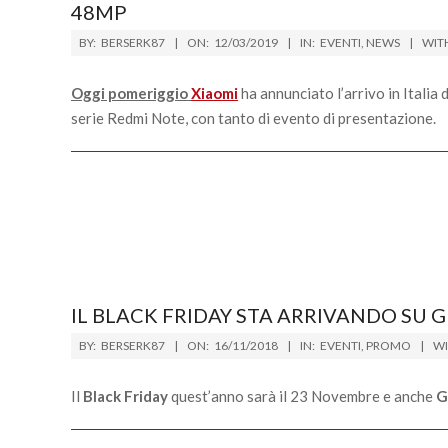
48MP
2019-
BY:
BERSERK87
ON:
12/03/2019
IN:
EVENTI
,
NEWS
WIT
03-
12
Oggi pomeriggio
Xiaomi
ha annunciato l’arrivo in Italia 
serie Redmi Note, con tanto di evento di presentazione.
IL BLACK FRIDAY STA ARRIVANDO SU 
2018-
BY:
BERSERK87
ON:
16/11/2018
IN:
EVENTI
,
PROMO
WI
11-
16
Il
Black Friday
quest’anno sarà il 23 Novembre e anche
G