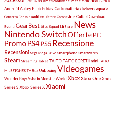
Accessori
American Uncle
Amazon
Americanbox del mese
Android
Aukey
Black Friday
Caricabatteria
Clockwork Aquario
Cuffie
Download
Concorso
Console multi emulatore
Coronavirus
News
GearBest
Eventi
Jitsu Squad
Mi Store
Nintendo Switch
Offerte
PC
Recensione
Promo
PS4
PS5
Recensioni
Smartphone
Smartwatch
Sega Mega Drive
Steam
TAITO
TAITO EGRET II mini
TAITO
Streaming
Tablet
Videogames
Unboxing
MILESTONES
TV Box
Xbox
Xbox One
Wonder Boy: Asha in Monster World
Xbox
Xiaomi
Series S
Xbox Series X