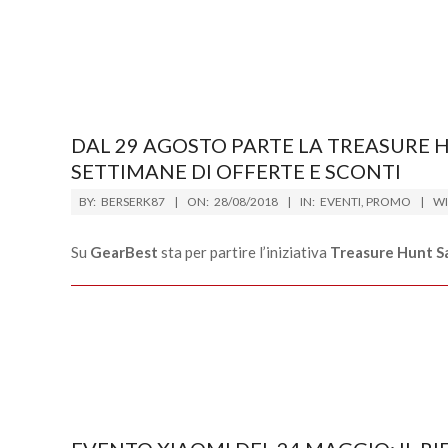
DAL 29 AGOSTO PARTE LA TREASURE 
SETTIMANE DI OFFERTE E SCONTI
2018-
BY:
BERSERK87
ON:
28/08/2018
IN:
EVENTI
,
PROMO
WI
08-
28
Su
GearBest
sta per partire l’iniziativa
Treasure Hunt S