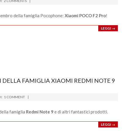
H:
2 COMMENTS
 membro della famiglia Pocophone:
Xiaomi POCO F2 Pro
!
LEGGI →
 DELLA FAMIGLIA XIAOMI REDMI NOTE 9
H:
1 COMMENT
della famiglia
Redmi Note 9
e di altri fantastici prodotti.
LEGGI →