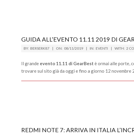
GUIDA ALL’EVENTO 11.11 2019 DI GEA
2019-
BY:
BERSERK87
ON:
08/11/2019
IN:
EVENTI
WITH:
2 C
11-
08
Il grande
evento 11.11 di GearBest
è ormai alle porte, c
trovare sul sito già da oggi e fino a giorno 12 novembre 
REDMI NOTE 7: ARRIVA IN ITALIA L’I