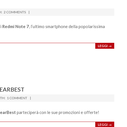
H:
2 COMMENTS
di
Redmi Note 7
, l’ultimo smartphone della popolarissima
LEGGI →
GEARBEST
TH:
1 COMMENT
earBest
parteciperà con le sue promozioni e offerte!
LEGGI →