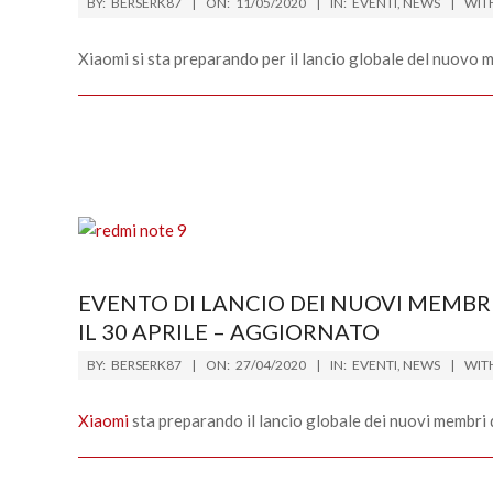
BY:
BERSERK87
ON:
11/05/2020
IN:
EVENTI
,
NEWS
WIT
05-
11
Xiaomi si sta preparando per il lancio globale del nuovo
EVENTO DI LANCIO DEI NUOVI MEMBRI
IL 30 APRILE – AGGIORNATO
2020-
BY:
BERSERK87
ON:
27/04/2020
IN:
EVENTI
,
NEWS
WIT
04-
27
Xiaomi
sta preparando il lancio globale dei nuovi membri 