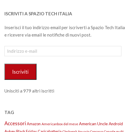
ISCRIVITI A SPAZIO TECH ITALIA
Inserisci il tuo indirizzo email per iscriverti a Spazio Tech Italia
e ricevere via email le notifiche di nuovi post.
Indirizzo
e-
mail
Iscriviti
Unisciti a 979 altri iscritti
TAG
Accessori
American Uncle
Amazon
Android
Americanbox del mese
Aukey
Black Friday
Caricabatteria
Clockwork Aquario
Concorso
Console multi