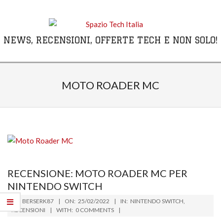
Skip
to
content
NEWS, RECENSIONI, OFFERTE TECH E NON SOLO!
Primary
Navigation
MOTO ROADER MC
Menu
RECENSIONE: MOTO ROADER MC PER
NINTENDO SWITCH
2022-
BY:
BERSERK87
ON:
25/02/2022
IN:
NINTENDO SWITCH
,
02-
RECENSIONI
WITH:
0 COMMENTS