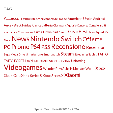
TAG
Accessori
American Uncle
Amazon
Android
Americanbox del mese
Aukey
Black Friday
Caricabatteria
Clockwork Aquario
Concorso
Console multi
GearBest
Cuffie
Download
Eventi
Jitsu Squad
emulatore
Coronavirus
Mi
News
Nintendo Switch
Offerte
Store
Recensione
Promo
PS4
PS5
PC
Recensioni
Steam
TAITO
Smartphone
Smartwatch
Sega Mega Drive
Streaming
Tablet
TAITO EGRET II mini
Unboxing
TAITO MILESTONES
TV Box
Videogames
Xbox
Wonder Boy: Asha in Monster World
Xiaomi
Xbox One
Xbox Series S
Xbox Series X
Spazio Tech Italia © 2018 - 2026