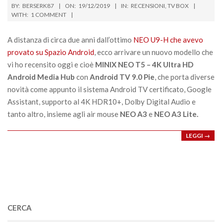
2019-
BY:
BERSERK87
ON:
19/12/2019
IN:
RECENSIONI
,
TV BOX
12-
WITH:
1 COMMENT
19
A distanza di circa due anni dall’ottimo
NEO U9-H che avevo
provato su Spazio Android
, ecco arrivare un nuovo modello che
vi ho recensito oggi e cioè
MINIX NEO T5 – 4K Ultra HD
Android Media Hub
con
Android TV 9.0 Pie
, che porta diverse
novità come appunto il sistema Android TV certificato, Google
Assistant, supporto al 4K HDR10+, Dolby Digital Audio e
tanto altro, insieme agli air mouse
NEO A3
e
NEO A3 Lite.
LEGGI →
CERCA