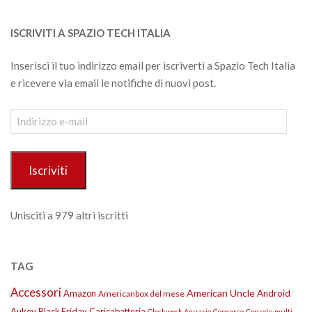
ISCRIVITI A SPAZIO TECH ITALIA
Inserisci il tuo indirizzo email per iscriverti a Spazio Tech Italia
e ricevere via email le notifiche di nuovi post.
Indirizzo
e-
mail
Iscriviti
Unisciti a 979 altri iscritti
TAG
Accessori
American Uncle
Amazon
Android
Americanbox del mese
Aukey
Black Friday
Caricabatteria
Clockwork Aquario
Concorso
Console multi