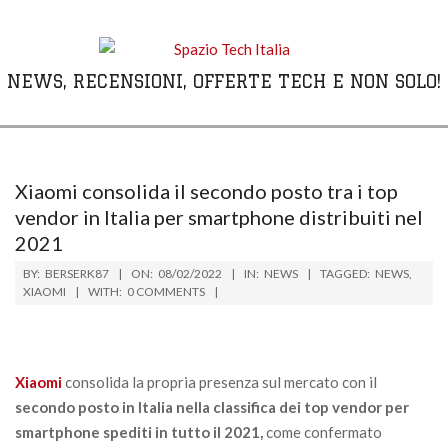
Skip
to
content
NEWS, RECENSIONI, OFFERTE TECH E NON SOLO!
Primary
Navigation
Menu
Xiaomi consolida il secondo posto tra i top
vendor in Italia per smartphone distribuiti nel
2021
BY:
BERSERK87
ON:
08/02/2022
IN:
NEWS
TAGGED:
NEWS
,
XIAOMI
WITH:
0 COMMENTS
Xiaomi
consolida la propria presenza sul mercato con il
secondo posto in
Italia nella classifica dei top vendor per
smartphone spediti in tutto il 2021
,
come confermato