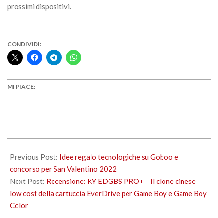
prossimi dispositivi.
CONDIVIDI:
MI PIACE:
2022-
02-
Previous Post:
Idee regalo tecnologiche su Goboo e
08
concorso per San Valentino 2022
Next Post:
Recensione: KY EDGBS PRO+ – Il clone cinese
low cost della cartuccia EverDrive per Game Boy e Game Boy
Color