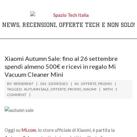
Skip
to
content
NEWS, RECENSIONI, OFFERTE TECH E NON SOLO!
Primary
Navigation
Menu
Xiaomi Autumn Sale: fino al 26 settembre
spendi almeno 500€ e ricevi in regalo Mi
Vacuum Cleaner Mini
BY:
BERSERK87
ON:
20/09/2021
IN:
OFFERTE
,
PROMO
TAGGED:
AUTUMN SALE
,
OFFERTE
,
PROMO
,
XIAOMI
WITH:
1
COMMENT
Oggi su
Mi.com
, lo store ufficiale di Xiaomi, è partita la