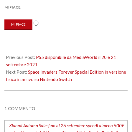
MI PIACE:
Caricamento
MI PIACE
in
corso…
2021-
09-
Previous Post:
PS5 disponibile da MediaWorld il 20 e 21
20
settembre 2021
Next Post:
Space Invaders Forever Special Edition in versione
fisica in arrivo su Nintendo Switch
1 COMMENTO
Xiaomi Autumn Sale: fino al 26 settembre spendi almeno 500€