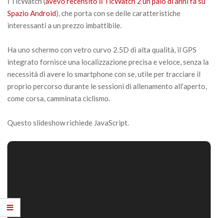
i TicWatch (
avevo recensito il TicWatch 2 un paio di anni fa su
Spazio Android
), che porta con se delle caratteristiche
interessanti a un prezzo imbattibile.
Ha uno schermo con vetro curvo 2.5D di alta qualità, il GPS
integrato fornisce una localizzazione precisa e veloce, senza la
necessità di avere lo smartphone con se, utile per tracciare il
proprio percorso durante le sessioni di allenamento all’aperto,
come corsa, camminata ciclismo.
Questo slideshow richiede JavaScript.