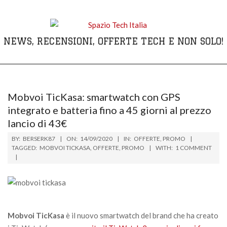
Skip
to
content
NEWS, RECENSIONI, OFFERTE TECH E NON SOLO!
Primary
Navigation
Menu
Mobvoi TicKasa: smartwatch con GPS
integrato e batteria fino a 45 giorni al prezzo
lancio di 43€
BY:
BERSERK87
ON:
14/09/2020
IN:
OFFERTE
,
PROMO
TAGGED:
MOBVOI TICKASA
,
OFFERTE
,
PROMO
WITH:
1 COMMENT
Mobvoi TicKasa
è il nuovo smartwatch del brand che ha creato