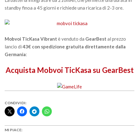
La batteria integrata è da 210mAh, che permette una durata in
standby finoa a 45 giorni e richiede una ricarica di 2-3 ore.
Mobvoi TicKasa Vibrant
è venduto da
GearBest
al prezzo
lancio di
43€ con spedizione gratuita direttamente dalla
Germania
:
Acquista Mobvoi TicKasa su GearBest
CONDIVIDI:
MI PIACE: