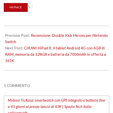
Caricamento
MI PIACE
in
corso…
2020-
09-
Previous Post:
Recensione: Double Kick Heroes per Nintendo
14
Switch
Next Post:
CHUWI HiPad X: il tablet Android 4G con 6GB di
RAM, memoria da 128GB e batteria da 7000mAh in offerta a
161€
1 COMMENTO
Mobvoi TicKasa: smartwatch con GPS integrato e batteria fino
a 45 giorni al prezzo lancio di 43€ | Spazio Tech Italia -
cellicomsoft