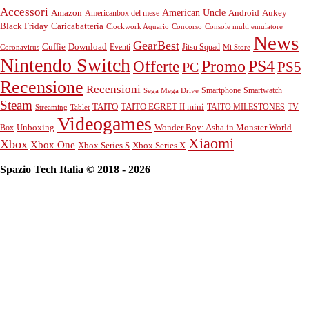
Accessori
American Uncle
Android
Aukey
Amazon
Americanbox del mese
Black Friday
Caricabatteria
Clockwork Aquario
Concorso
Console multi emulatore
News
GearBest
Cuffie
Download
Eventi
Jitsu Squad
Coronavirus
Mi Store
Nintendo Switch
PS4
Promo
Offerte
PS5
PC
Recensione
Recensioni
Smartphone
Smartwatch
Sega Mega Drive
Steam
TAITO
TAITO EGRET II mini
TAITO MILESTONES
TV
Streaming
Tablet
Videogames
Unboxing
Box
Wonder Boy: Asha in Monster World
Xiaomi
Xbox
Xbox One
Xbox Series S
Xbox Series X
Spazio Tech Italia © 2018 - 2026