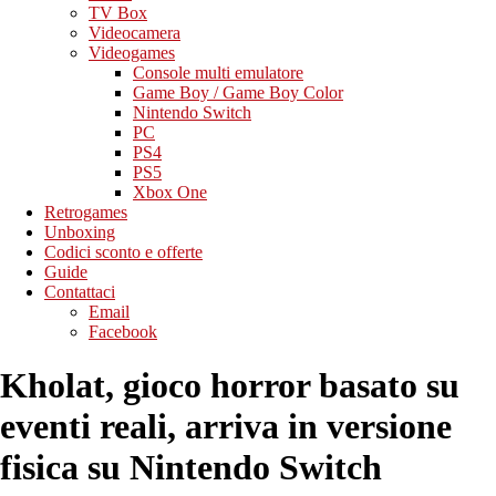
TV Box
Videocamera
Videogames
Console multi emulatore
Game Boy / Game Boy Color
Nintendo Switch
PC
PS4
PS5
Xbox One
Retrogames
Unboxing
Codici sconto e offerte
Guide
Contattaci
Email
Facebook
Kholat, gioco horror basato su
eventi reali, arriva in versione
fisica su Nintendo Switch