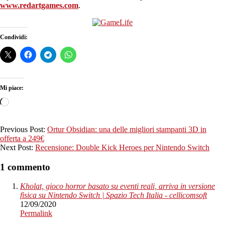
www.redartgames.com
.
Condividi:
Mi piace:
Caricamento
in
corso…
2020-
Previous Post:
Ortur Obsidian: una delle migliori stampanti 3D in
09-
offerta a 249€
12
Next Post:
Recensione: Double Kick Heroes per Nintendo Switch
1 commento
Kholat, gioco horror basato su eventi reali, arriva in versione
fisica su Nintendo Switch | Spazio Tech Italia - cellicomsoft
12/09/2020
Permalink