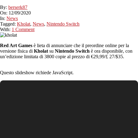
By:
berserk87
On:
12/09/2020
In:
News
Tagged:
Kholat
,
News
,
Nintendo Switch
With:
1 Comment
Red Art Games
è lieta di annunciare che il preordine online per la
versione fisica di
Kholat
su
Nintendo Switch
è ora disponibile, con
un’edizione limitata di 3800 copie al prezzo di €29,99/£ 27/$35.
Questo slideshow richiede JavaScript.