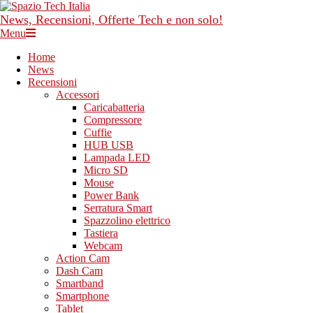
Skip
to
News, Recensioni, Offerte Tech e non solo!
content
Primary
Menu
Navigation
Home
Menu
News
Recensioni
Accessori
Caricabatteria
Compressore
Cuffie
HUB USB
Lampada LED
Micro SD
Mouse
Power Bank
Serratura Smart
Spazzolino elettrico
Tastiera
Webcam
Action Cam
Dash Cam
Smartband
Smartphone
Tablet