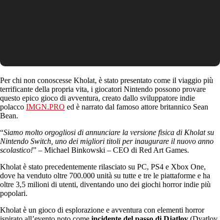
Per chi non conoscesse Kholat, è stato presentato come il viaggio più
terrificante della propria vita, i giocatori Nintendo possono provare
questo epico gioco di avventura, creato dallo sviluppatore indie
polacco
IMGN.PRO
ed è narrato dal famoso attore britannico Sean
Bean.
“
Siamo molto orgogliosi di annunciare la versione fisica di Kholat su
Nintendo Switch, uno dei migliori titoli per inaugurare il nuovo anno
scolastico!
” – Michael Binkowski – CEO di Red Art Games.
Kholat è stato precedentemente rilasciato su PC, PS4 e Xbox One,
dove ha venduto oltre 700.000 unità su tutte e tre le piattaforme e ha
oltre 3,5 milioni di utenti, diventando uno dei giochi horror indie più
popolari.
Kholat è un gioco di esplorazione e avventura con elementi horror
ispirato all’evento noto come
incidente del passo di Djatlov
(Dyatlov