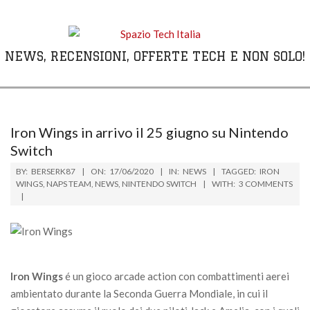
Skip
to
content
NEWS, RECENSIONI, OFFERTE TECH E NON SOLO!
Primary
Navigation
Menu
Iron Wings in arrivo il 25 giugno su Nintendo
Switch
BY:
BERSERK87
ON:
17/06/2020
IN:
NEWS
TAGGED:
IRON
WINGS
,
NAPS TEAM
,
NEWS
,
NINTENDO SWITCH
WITH:
3 COMMENTS
Iron Wings
é un gioco arcade action con combattimenti aerei
ambientato durante la Seconda Guerra Mondiale, in cui il