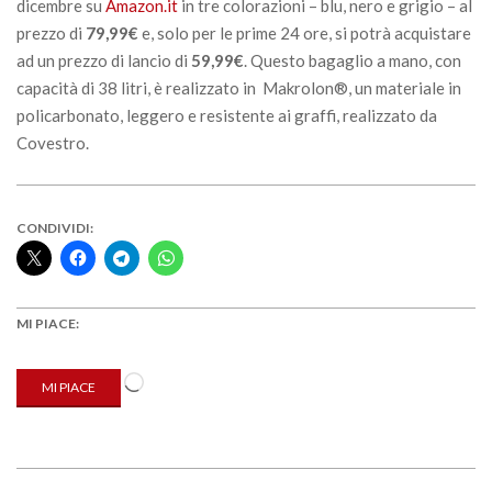
dicembre su
Amazon.it
in tre colorazioni – blu, nero e grigio – al
prezzo di
79,99€
e, solo per le prime 24 ore, si potrà acquistare
ad un prezzo di lancio di
59,99€
. Questo bagaglio a mano, con
capacità di 38 litri, è realizzato in Makrolon®, un materiale in
policarbonato, leggero e resistente ai graffi, realizzato da
Covestro.
CONDIVIDI:
MI PIACE:
Caricamento
MI PIACE
in
corso…
2019-