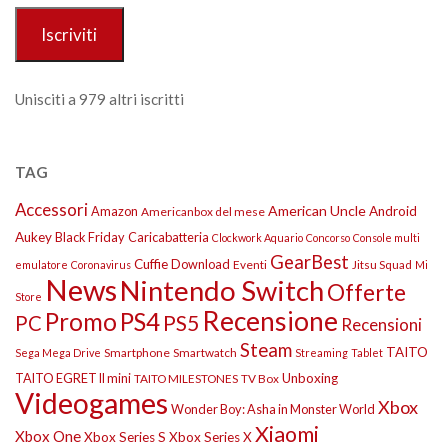
Iscriviti
Unisciti a 979 altri iscritti
TAG
Accessori
American Uncle
Amazon
Android
Americanbox del mese
Aukey
Black Friday
Caricabatteria
Clockwork Aquario
Concorso
Console multi
GearBest
Cuffie
Download
Eventi
Jitsu Squad
emulatore
Coronavirus
Mi
News
Nintendo Switch
Offerte
Store
Recensione
Promo
PS4
PS5
PC
Recensioni
Steam
TAITO
Smartphone
Smartwatch
Sega Mega Drive
Streaming
Tablet
TAITO EGRET II mini
Unboxing
TAITO MILESTONES
TV Box
Videogames
Xbox
Wonder Boy: Asha in Monster World
Xiaomi
Xbox One
Xbox Series S
Xbox Series X