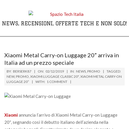
Skip
to
content
NEWS, RECENSIONI, OFFERTE TECH E NON SOLO!
Primary
Navigation
Menu
Xiaomi Metal Carry-on Luggage 20” arriva in
Italia ad un prezzo speciale
BY:
BERSERK87
ON:
02/12/2019
IN:
NEWS
,
PROMO
TAGGED:
NEW
,
PROMO
,
XIAOMI LUGGAGE CLASSIC 20"
,
XIAOMI METAL CARRY-ON
LUGGAGE 20”
WITH:
1 COMMENT
Xiaomi
annuncia l’arrivo di Xiaomi Metal Carry-on Luggage
20″, segnando così il debutto italiano dell’azienda nella