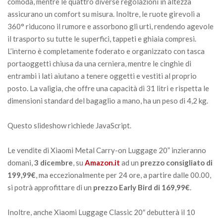
comoda, mentre le quattro diverse regolazioni in altezza
assicurano un comfort su misura. Inoltre, le ruote girevoli a
360° riducono il rumore e assorbono gli urti, rendendo agevole
il trasporto su tutte le superfici, tappeti e ghiaia compresi.
L’interno è completamente foderato e organizzato con tasca
portaoggetti chiusa da una cerniera, mentre le cinghie di
entrambi i lati aiutano a tenere oggetti e vestiti al proprio
posto. La valigia, che offre una capacità di 31 litri e rispetta le
dimensioni standard del bagaglio a mano, ha un peso di 4,2 kg.
Questo slideshow richiede JavaScript.
Le vendite di Xiaomi Metal Carry-on Luggage 20” inzieranno
domani,
3 dicembre
, su
Amazon.it
ad un
prezzo consigliato di
199,99€
, ma eccezionalmente per 24 ore, a partire dalle 00.00,
si potrà approfittare di un
prezzo Early Bird di 169,99€
.
Inoltre, anche Xiaomi Luggage Classic 20″ debutterà il 10