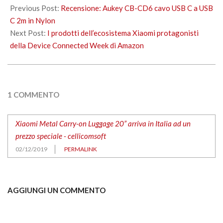
12-
Previous Post:
Recensione: Aukey CB-CD6 cavo USB C a USB
02
C 2m in Nylon
Next Post:
I prodotti dell’ecosistema Xiaomi protagonisti
della Device Connected Week di Amazon
1 COMMENTO
Xiaomi Metal Carry-on Luggage 20” arriva in Italia ad un
prezzo speciale - cellicomsoft
02/12/2019
PERMALINK
AGGIUNGI UN COMMENTO