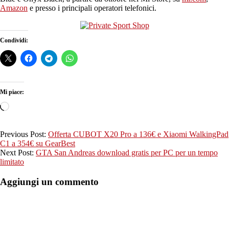
Amazon
e presso i principali operatori telefonici.
Condividi:
Mi piace:
Caricamento
in
corso…
2019-
Previous Post:
Offerta CUBOT X20 Pro a 136€ e Xiaomi WalkingPad
09-
C1 a 354€ su GearBest
16
Next Post:
GTA San Andreas download gratis per PC per un tempo
limitato
Aggiungi un commento