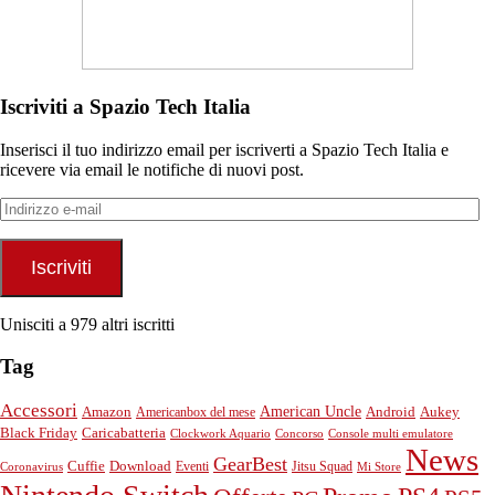
Iscriviti a Spazio Tech Italia
Inserisci il tuo indirizzo email per iscriverti a Spazio Tech Italia e
ricevere via email le notifiche di nuovi post.
Indirizzo
e-
mail
Iscriviti
Unisciti a 979 altri iscritti
Tag
Accessori
American Uncle
Android
Aukey
Amazon
Americanbox del mese
Black Friday
Caricabatteria
Clockwork Aquario
Concorso
Console multi emulatore
News
GearBest
Cuffie
Download
Eventi
Jitsu Squad
Coronavirus
Mi Store