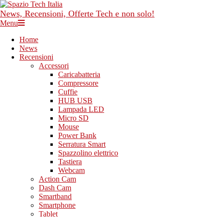
Skip
to
News, Recensioni, Offerte Tech e non solo!
content
Primary
Menu
Navigation
Home
Menu
News
Recensioni
Accessori
Caricabatteria
Compressore
Cuffie
HUB USB
Lampada LED
Micro SD
Mouse
Power Bank
Serratura Smart
Spazzolino elettrico
Tastiera
Webcam
Action Cam
Dash Cam
Smartband
Smartphone
Tablet