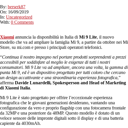
By:
berserk87
On:
16/09/2019
In:
Uncategorized
With:
0 Comments
Xiaomi
annuncia la disponibilità in Italia di
Mi 9 Lite
, il nuovo
modello che va ad ampliare la famiglia Mi 9, a partire da ottobre nei Mi
Store, su mi.com e presso i principali operatori telefonici.
“
Continua il nostro impegno nel portare prodotti sorprendenti a prezzi
accessibili per soddisfare al meglio le esigenze di tutti i nostri
consumatori. Mi 9 Lite va ad ampliare, ancora una volta, la gamma di
punta Mi 9, ed è un dispositivo progettato per tutti coloro che cercano
un design accattivante e una straordinaria esperienza fotografica
,”
afferma
Davide Lunardelli, Spokesperson and Head of Marketing
di Xiaomi Italia
.
Mi 9 Lite è stato progettato per offrire l’eccezionale esperienza
fotografica che le giovani generazioni desiderano, vantando una
configurazione da vero e proprio flagship con una fotocamera frontale
da 32MP e una posteriore da 48MP. Questo modello è dotato di un
veloce sensore delle impronte digitali sotto il display e di una batteria
capiente da 4030mAh.