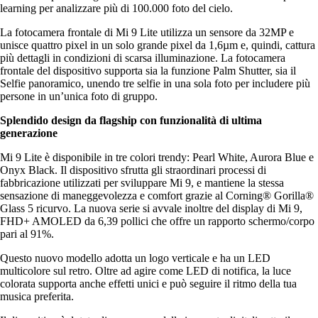
learning per analizzare più di 100.000 foto del cielo.
La fotocamera frontale di Mi 9 Lite utilizza un sensore da 32MP e
unisce quattro pixel in un solo grande pixel da 1,6µm e, quindi, cattura
più dettagli in condizioni di scarsa illuminazione. La fotocamera
frontale del dispositivo supporta sia la funzione Palm Shutter, sia il
Selfie panoramico, unendo tre selfie in una sola foto per includere più
persone in un’unica foto di gruppo.
Splendido design da flagship con funzionalità di ultima
generazione
Mi 9 Lite è disponibile in tre colori trendy: Pearl White, Aurora Blue e
Onyx Black. Il dispositivo sfrutta gli straordinari processi di
fabbricazione utilizzati per sviluppare Mi 9, e mantiene la stessa
sensazione di maneggevolezza e comfort grazie al Corning® Gorilla®
Glass 5 ricurvo. La nuova serie si avvale inoltre del display di Mi 9,
FHD+ AMOLED da 6,39 pollici che offre un rapporto schermo/corpo
pari al 91%.
Questo nuovo modello adotta un logo verticale e ha un LED
multicolore sul retro. Oltre ad agire come LED di notifica, la luce
colorata supporta anche effetti unici e può seguire il ritmo della tua
musica preferita.