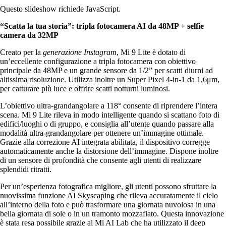
Questo slideshow richiede JavaScript.
“Scatta la tua storia”: tripla fotocamera AI da 48MP + selfie
camera da 32MP
Creato per la
generazione Instagram
, Mi 9 Lite è dotato di
un’eccellente configurazione a tripla fotocamera con obiettivo
principale da 48MP e un grande sensore da 1/2” per scatti diurni ad
altissima risoluzione. Utilizza inoltre un Super Pixel 4-in-1 da 1,6μm,
per catturare più luce e offrire scatti notturni luminosi.
L’obiettivo ultra-grandangolare a 118° consente di riprendere l’intera
scena. Mi 9 Lite rileva in modo intelligente quando si scattano foto di
edifici/luoghi o di gruppo, e consiglia all’utente quando passare alla
modalità ultra-grandangolare per ottenere un’immagine ottimale.
Grazie alla correzione AI integrata abilitata, il dispositivo corregge
automaticamente anche la distorsione dell’immagine. Dispone inoltre
di un sensore di profondità che consente agli utenti di realizzare
splendidi ritratti.
Per un’esperienza fotografica migliore, gli utenti possono sfruttare la
nuovissima funzione AI Skyscaping che rileva accuratamente il cielo
all’interno della foto e può trasformare una giornata nuvolosa in una
bella giornata di sole o in un tramonto mozzafiato. Questa innovazione
è stata resa possibile grazie al Mi AI Lab che ha utilizzato il deep