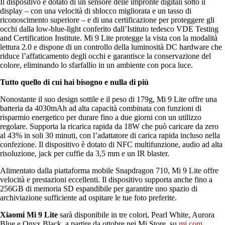
Il dispositivo è dotato di un sensore delle impronte digitali sotto il
display – con una velocità di sblocco migliorata e un tasso di
riconoscimento superiore – e di una certificazione per proteggere gli
occhi dalla low-blue-light conferito dall’Istituto tedesco VDE Testing
and Certification Institute. Mi 9 Lite protegge la vista con la modalità
lettura 2.0 e dispone di un controllo della luminosità DC hardware che
riduce l’affaticamento degli occhi e garantisce la conservazione del
colore, eliminando lo sfarfallio in un ambiente con poca luce.
Tutto quello di cui hai bisogno e nulla di più
Nonostante il suo design sottile e il peso di 179g, Mi 9 Lite offre una
batteria da 4030mAh ad alta capacità combinata con funzioni di
risparmio energetico per durare fino a due giorni con un utilizzo
regolare. Supporta la ricarica rapida da 18W che può caricare da zero
al 43% in soli 30 minuti, con l’adattatore di carica rapida incluso nella
confezione. Il dispositivo è dotato di NFC multifunzione, audio ad alta
risoluzione, jack per cuffie da 3,5 mm e un IR blaster.
Alimentato dalla piattaforma mobile Snapdragon 710, Mi 9 Lite offre
velocità e prestazioni eccellenti. Il dispositivo supporta anche fino a
256GB di memoria SD espandibile per garantire uno spazio di
archiviazione sufficiente ad ospitare le tue foto preferite.
Xiaomi Mi 9 Lite
sarà disponibile in tre colori, Pearl White, Aurora
Blue e Onyx Black, a partire da ottobre nei Mi Store, su
mi.com
,