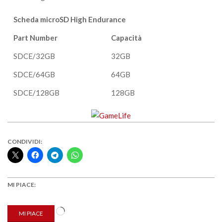
Scheda microSD High Endurance
Part Number
Capacità
SDCE/32GB
32GB
SDCE/64GB
64GB
SDCE/128GB
128GB
CONDIVIDI:
MI PIACE:
Caricamento
MI PIACE
in