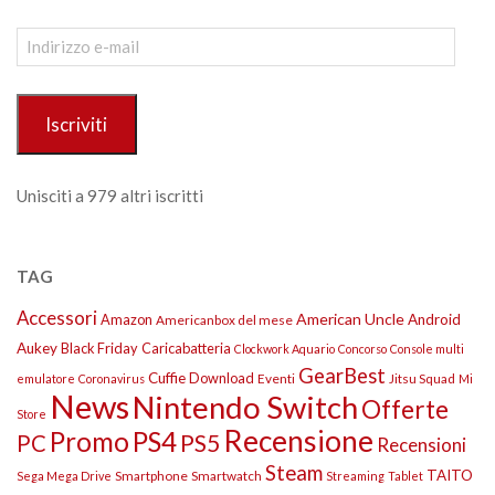
Indirizzo
e-
mail
Iscriviti
Unisciti a 979 altri iscritti
TAG
Accessori
American Uncle
Amazon
Android
Americanbox del mese
Aukey
Black Friday
Caricabatteria
Clockwork Aquario
Concorso
Console multi
GearBest
Cuffie
Download
Eventi
Jitsu Squad
emulatore
Coronavirus
Mi
News
Nintendo Switch
Offerte
Store
Recensione
Promo
PS4
PS5
PC
Recensioni
Steam
TAITO
Smartphone
Smartwatch
Sega Mega Drive
Streaming
Tablet