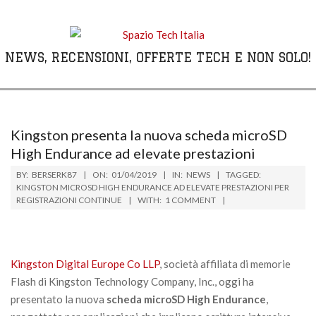
Skip
to
content
NEWS, RECENSIONI, OFFERTE TECH E NON SOLO!
Primary
Navigation
Menu
Kingston presenta la nuova scheda microSD
High Endurance ad elevate prestazioni
BY:
BERSERK87
ON:
01/04/2019
IN:
NEWS
TAGGED:
KINGSTON MICROSD HIGH ENDURANCE AD ELEVATE PRESTAZIONI PER
REGISTRAZIONI CONTINUE
WITH:
1 COMMENT
Kingston Digital Europe Co LLP
, società affiliata di memorie
Flash di Kingston Technology Company, Inc., oggi ha
presentato la nuova
scheda microSD High Endurance
,