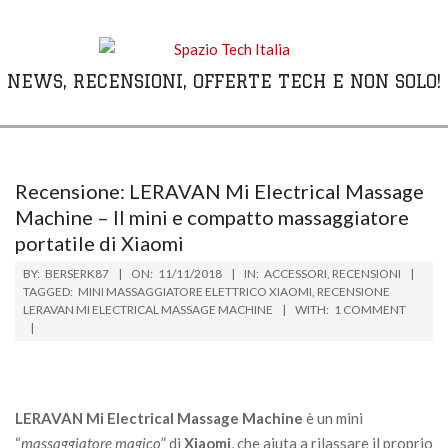
Skip
to
content
NEWS, RECENSIONI, OFFERTE TECH E NON SOLO!
Primary
Navigation
Menu
Recensione: LERAVAN Mi Electrical Massage
Machine – Il mini e compatto massaggiatore
portatile di Xiaomi
BY:
BERSERK87
ON:
11/11/2018
IN:
ACCESSORI
,
RECENSIONI
TAGGED:
MINI MASSAGGIATORE ELETTRICO XIAOMI
,
RECENSIONE
LERAVAN MI ELECTRICAL MASSAGE MACHINE
WITH:
1 COMMENT
LERAVAN Mi Electrical Massage Machine
è un mini
“
massaggiatore magico
” di
Xiaomi
, che aiuta a rilassare il proprio