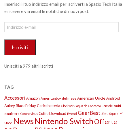
Inserisci il tuo indirizzo email per iscriverti a Spazio Tech Italia
e ricevere via email le notifiche di nuovi post.
Indirizzo
e-
mail
Iscriviti
Unisciti a 979 altri iscritti
TAG
Accessori
American Uncle
Amazon
Android
Americanbox del mese
Aukey
Black Friday
Caricabatteria
Clockwork Aquario
Concorso
Console multi
GearBest
Cuffie
Download
Eventi
Jitsu Squad
emulatore
Coronavirus
Mi
News
Nintendo Switch
Offerte
Store