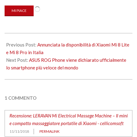
Caricamento
MI PIACE
in
corso…
2018-
11-
Previous Post:
Annunciata la disponibilità di Xiaomi Mi 8 Lite
11
e Mi 8 Pro in Italia
Next Post:
ASUS ROG Phone viene dichiarato ufficialmente
lo smartphone più veloce del mondo
1 COMMENTO
Recensione: LERAVAN Mi Electrical Massage Machine – Il mini
e compatto massaggiatore portatile di Xiaomi - cellicomsoft
11/11/2018
PERMALINK