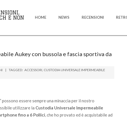
Primary
NSIONI,
Navigation
CH E NON
HOME
NEWS
RECENSIONI
RETR
Menu
bile Aukey con bussola e fascia sportiva da
NI
TAGGED:
ACCESSORI
,
CUSTODIA UNIVERSALE IMPERMEABILE
ati” possono essere sempre una minaccia per il nostro
sibile utilizzare la
Custodia Universale Impermeabile
rtphone fino a 6 Pollici
, che ho provato ed è acquistabile ad