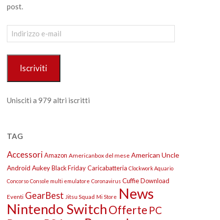
post.
Indirizzo
e-
mail
Iscriviti
Unisciti a 979 altri iscritti
TAG
Accessori
American Uncle
Amazon
Americanbox del mese
Android
Aukey
Black Friday
Caricabatteria
Clockwork Aquario
Cuffie
Download
Concorso
Console multi emulatore
Coronavirus
News
GearBest
Eventi
Jitsu Squad
Mi Store
Nintendo Switch
Offerte
PC