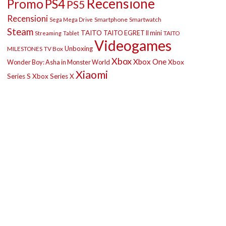
Recensione
Promo
PS4
PS5
Recensioni
Smartphone
Smartwatch
Sega Mega Drive
Steam
TAITO
TAITO EGRET II mini
TAITO
Streaming
Tablet
Videogames
Unboxing
MILESTONES
TV Box
Xbox
Xbox One
Wonder Boy: Asha in Monster World
Xbox
Xiaomi
Series S
Xbox Series X