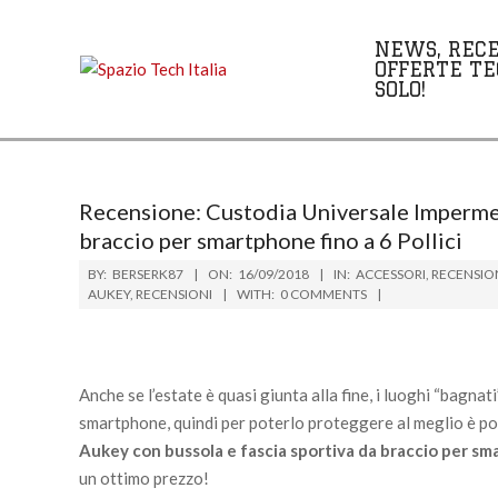
Skip
to
NEWS, RECE
content
OFFERTE TE
SOLO!
Recensione: Custodia Universale Impermea
braccio per smartphone fino a 6 Pollici
BY:
BERSERK87
ON:
16/09/2018
IN:
ACCESSORI
,
RECENSIO
AUKEY
,
RECENSIONI
WITH:
0 COMMENTS
Anche se l’estate è quasi giunta alla fine, i luoghi “bagn
smartphone, quindi per poterlo proteggere al meglio è pos
Aukey con bussola e fascia sportiva da braccio per sma
un ottimo prezzo!