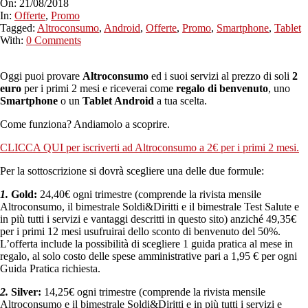
On:
21/08/2018
In:
Offerte
,
Promo
Tagged:
Altroconsumo
,
Android
,
Offerte
,
Promo
,
Smartphone
,
Tablet
With:
0 Comments
Oggi puoi provare
Altroconsumo
ed i suoi servizi al prezzo di soli
2
euro
per i primi 2 mesi e riceverai come
regalo di benvenuto
, uno
Smartphone
o un
Tablet Android
a tua scelta.
Come funziona? Andiamolo a scoprire.
CLICCA QUI per iscriverti ad Altroconsumo a 2€ per i primi 2 mesi.
Per la sottoscrizione si dovrà scegliere una delle due formule:
1.
Gold:
24,40€ ogni trimestre (comprende la rivista mensile
Altroconsumo, il bimestrale Soldi&Diritti e il bimestrale Test Salute e
in più tutti i servizi e vantaggi descritti in questo sito) anziché 49,35€
per i primi 12 mesi usufruirai dello sconto di benvenuto del 50%.
L’offerta include la possibilità di scegliere 1 guida pratica al mese in
regalo, al solo costo delle spese amministrative pari a 1,95 € per ogni
Guida Pratica richiesta.
2.
Silver:
14,25€ ogni trimestre (comprende la rivista mensile
Altroconsumo e il bimestrale Soldi&Diritti e in più tutti i servizi e