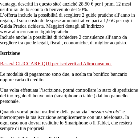
vantaggi descritti in questo sito) anziché 28,50 € per i primi 12 mesi
usufruirai dello sconto di benvenuto del 50%.
L’offerta include la possibilità di scegliere 2 guide pratiche all’anno in
regalo, al solo costo delle spese amministrative pari a 1,95€ per ogni
Guida Pratica richiesta. Maggiori dettagli all’indirizzo
www.altroconsumo.it/guidepratiche.
Include anche la possibilità di richiedere 2 consulenze all’anno da
scegliere tra quelle legali, fiscali, economiche, di miglior acquisto.
Iscrizione
Basterà CLICCARE QUI per iscriverti ad Altroconsumo.
Le modalità di pagamento sono due, a scelta tra bonifico bancario
oppure carta di credito.
Una volta effettuata l’iscrizione, potrai controllare lo stato di spedizione
del tuo regalo di benvenuto (smartphone o tablet) dal tuo pannello
personale.
Quando vorrai potrai usufruire della garanzia “
nessun vincolo
” e
interrompere la tua iscrizione semplicemente con una telefonata. In
ogni caso non dovrai restituire lo Smartphone o il Tablet, che resterà
sempre di tua proprietà.