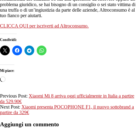
problema giuridico, se hai bisogno di un consiglio o sei stato vittima di
una truffa o di un’ingiustizia da parte delle aziende, Altroconsumo è al
tuo fianco per aiutarti.
CLICCA QUI per iscriverti ad Altroconsumo.
Condividi:
Mi piace:
Caricamento
in
corso…
2018-
Previous Post:
Xiaomi Mi 8 arriva oggi ufficialmente in Italia a partire
08-
da 529.90€
21
Next Post:
Xiaomi presenta POCOPHONE F1, il nuovo sottobrand a
partire da 329€
Aggiungi un commento