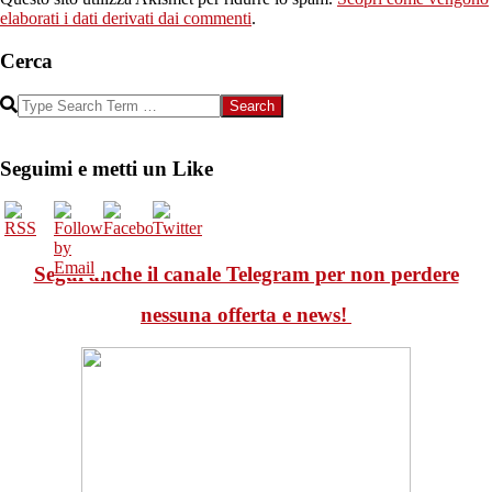
elaborati i dati derivati dai commenti
.
Cerca
Search
Seguimi e metti un Like
Segui anche il canale Telegram per non perdere
nessuna offerta e news!