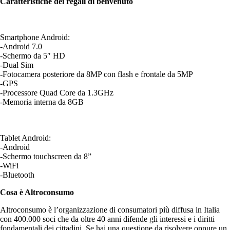
Caratteristiche dei regali di benvenuto
Smartphone Android:
-Android 7.0
-Schermo da 5″ HD
-Dual Sim
-Fotocamera posteriore da 8MP con flash e frontale da 5MP
-GPS
-Processore Quad Core da 1.3GHz
-Memoria interna da 8GB
Tablet Android:
-Android
-Schermo touchscreen da 8”
-WiFi
-Bluetooth
Cosa è Altroconsumo
Altroconsumo è l’organizzazione di consumatori più diffusa in Italia
con 400.000 soci che da oltre 40 anni difende gli interessi e i diritti
fondamentali dei cittadini. Se hai una questione da risolvere oppure un