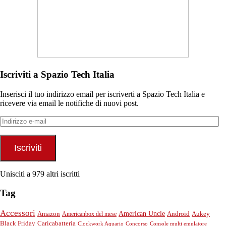
Iscriviti a Spazio Tech Italia
Inserisci il tuo indirizzo email per iscriverti a Spazio Tech Italia e
ricevere via email le notifiche di nuovi post.
Indirizzo
e-
mail
Iscriviti
Unisciti a 979 altri iscritti
Tag
Accessori
American Uncle
Android
Aukey
Amazon
Americanbox del mese
Black Friday
Caricabatteria
Clockwork Aquario
Concorso
Console multi emulatore