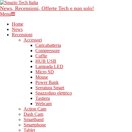
Skip
to
News, Recensioni, Offerte Tech e non solo!
content
Primary
Menu
Navigation
Home
Menu
News
Recensioni
Accessori
Caricabatteria
Compressore
Cuffie
HUB USB
Lampada LED
Micro SD
Mouse
Power Bank
Serratura Smart
Spazzolino elettrico
Tastiera
Webcam
Action Cam
Dash Cam
Smartband
Smartphone
Tablet