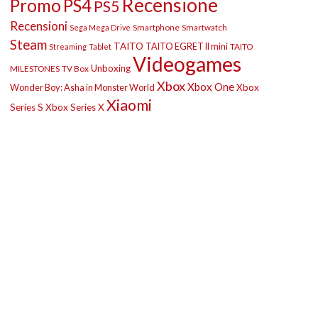
Recensione
Promo
PS4
PS5
Recensioni
Smartphone
Smartwatch
Sega Mega Drive
Steam
TAITO
TAITO EGRET II mini
TAITO
Streaming
Tablet
Videogames
Unboxing
MILESTONES
TV Box
Xbox
Xbox One
Wonder Boy: Asha in Monster World
Xbox
Xiaomi
Series S
Xbox Series X