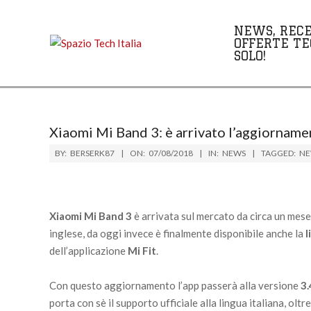
Skip
to
NEWS, RECE
content
OFFERTE TE
SOLO!
Xiaomi Mi Band 3: è arrivato l’aggiornament
BY:
BERSERK87
ON:
07/08/2018
IN:
NEWS
TAGGED:
NE
Xiaomi Mi Band 3
è arrivata sul mercato da circa un mese
inglese, da oggi invece è finalmente disponibile anche la
l
dell’applicazione
Mi Fit
.
Con questo aggiornamento l’app passerà alla versione
3.
porta con sè il supporto ufficiale alla lingua italiana, oltr