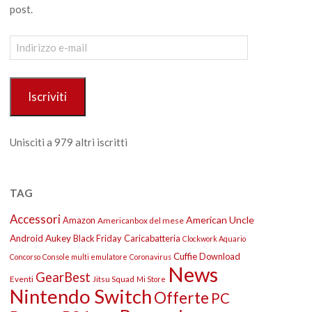
post.
Indirizzo
e-
mail
Iscriviti
Unisciti a 979 altri iscritti
TAG
Accessori
American Uncle
Amazon
Americanbox del mese
Android
Aukey
Black Friday
Caricabatteria
Clockwork Aquario
Cuffie
Download
Concorso
Console multi emulatore
Coronavirus
News
GearBest
Eventi
Jitsu Squad
Mi Store
Nintendo Switch
Offerte
PC