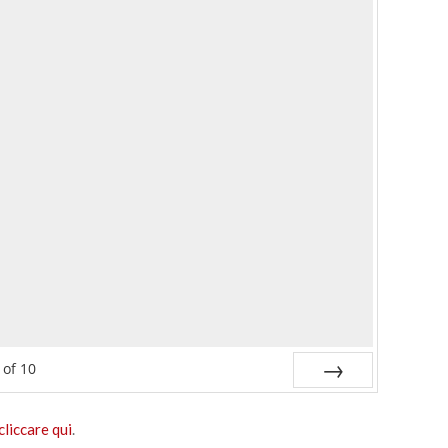
of
10
Next
cliccare qui
.