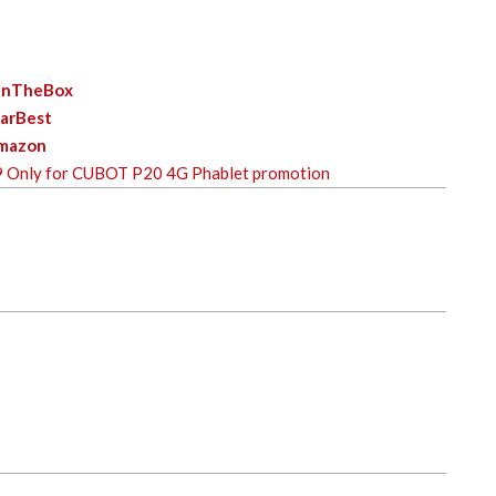
tInTheBox
arBest
mazon