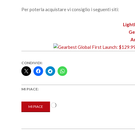
Per poterla acquistare vi consiglio i seguenti siti:
Ligh
Ge
A
CONDIVIDI:
MI PIACE:
Caricamento
MI PIACE
in
corso…
2018-