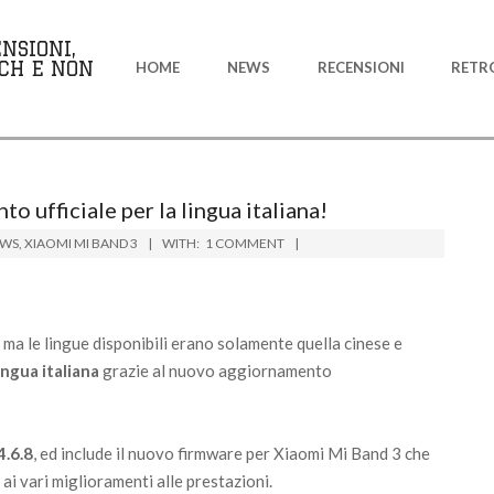
Primary
NSIONI,
Navigation
CH E NON
HOME
NEWS
RECENSIONI
RETR
Menu
o ufficiale per la lingua italiana!
WS
,
XIAOMI MI BAND 3
WITH:
1 COMMENT
 ma le lingue disponibili erano solamente quella cinese e
ingua italiana
grazie al nuovo aggiornamento
4.6.8
, ed include il nuovo firmware per Xiaomi Mi Band 3 che
e ai vari miglioramenti alle prestazioni.