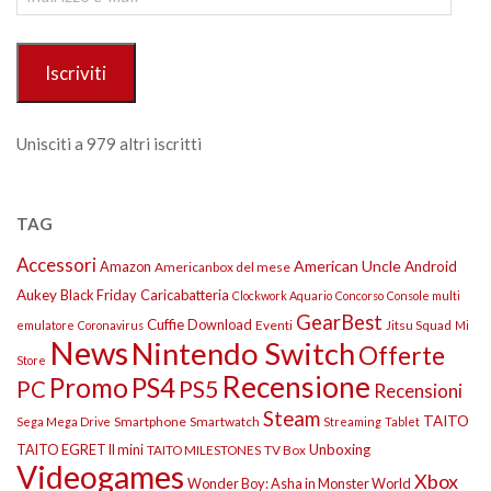
e-
mail
Iscriviti
Unisciti a 979 altri iscritti
TAG
Accessori
American Uncle
Amazon
Android
Americanbox del mese
Aukey
Black Friday
Caricabatteria
Clockwork Aquario
Concorso
Console multi
GearBest
Cuffie
Download
Eventi
Jitsu Squad
emulatore
Coronavirus
Mi
News
Nintendo Switch
Offerte
Store
Recensione
Promo
PS4
PS5
PC
Recensioni
Steam
TAITO
Smartphone
Smartwatch
Sega Mega Drive
Streaming
Tablet
TAITO EGRET II mini
Unboxing
TAITO MILESTONES
TV Box
Videogames
Xbox
Wonder Boy: Asha in Monster World