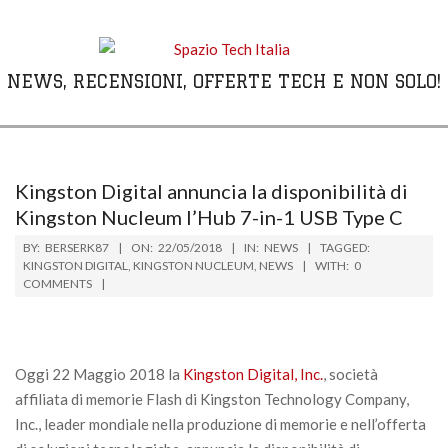
Skip
to
content
NEWS, RECENSIONI, OFFERTE TECH E NON SOLO!
Primary
Navigation
Menu
Kingston Digital annuncia la disponibilità di
Kingston Nucleum l’Hub 7-in-1 USB Type C
BY:
BERSERK87
ON:
22/05/2018
IN:
NEWS
TAGGED:
KINGSTON DIGITAL
,
KINGSTON NUCLEUM
,
NEWS
WITH:
0
COMMENTS
Oggi 22 Maggio 2018 la
Kingston Digital, Inc.
, società
affiliata di memorie Flash di Kingston Technology Company,
Inc., leader mondiale nella produzione di memorie e nell’offerta