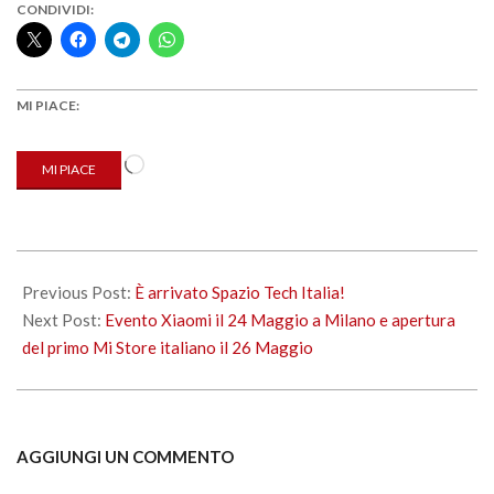
CONDIVIDI:
MI PIACE:
Caricamento
MI PIACE
in
corso…
2018-
05-
Previous Post:
È arrivato Spazio Tech Italia!
22
Next Post:
Evento Xiaomi il 24 Maggio a Milano e apertura
del primo Mi Store italiano il 26 Maggio
AGGIUNGI UN COMMENTO