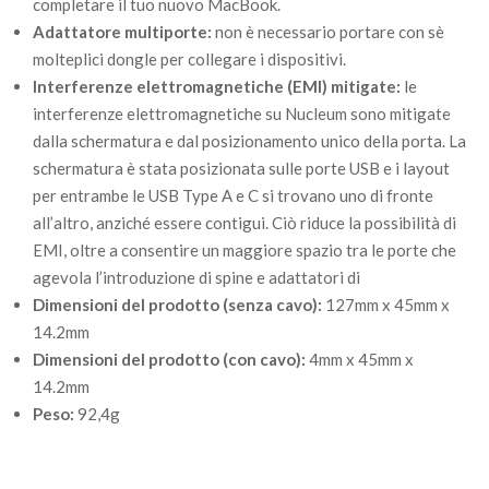
completare il tuo nuovo MacBook.
Adattatore multiporte:
non è necessario portare con sè
molteplici dongle per collegare i dispositivi.
Interferenze elettromagnetiche (EMI) mitigate:
le
interferenze elettromagnetiche su Nucleum sono mitigate
dalla schermatura e dal posizionamento unico della porta. La
schermatura è stata posizionata sulle porte USB e i layout
per entrambe le USB Type A e C si trovano uno di fronte
all’altro, anziché essere contigui. Ciò riduce la possibilità di
EMI, oltre a consentire un maggiore spazio tra le porte che
agevola l’introduzione di spine e adattatori di
Dimensioni del prodotto (senza cavo):
127mm x 45mm x
14.2mm
Dimensioni del prodotto (con cavo):
4mm x 45mm x
14.2mm
Peso:
92,4g