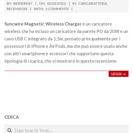
2022-
BY:
BERSERK87
ON:
02/03/2022
IN:
CARICABATTERIA
,
03-
RECENSIONI
WITH:
5 COMMENTS
02
Syncwire Magnetic Wireless Charger
è un caricatore
wireless che ha incluso un caricatore da parete PD da 20W e un
cavo USB C integrato da 1,5m, pensato principalmente per i
possessori di iPhone e AirPods, ma che può essere usato anche
con altri smartphone e accessori che supportano questa
tipologia di ricarica, che vi mostrerò in questa recensione.
LEGGI →
CERCA
Search