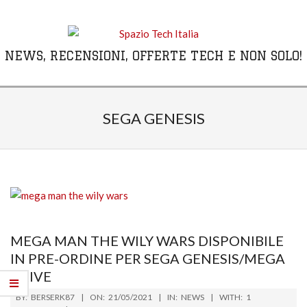
Skip
to
content
NEWS, RECENSIONI, OFFERTE TECH E NON SOLO!
Primary
Navigation
SEGA GENESIS
Menu
MEGA MAN THE WILY WARS DISPONIBILE
IN PRE-ORDINE PER SEGA GENESIS/MEGA
DRIVE
2021-
BY:
BERSERK87
ON:
21/05/2021
IN:
NEWS
WITH:
1