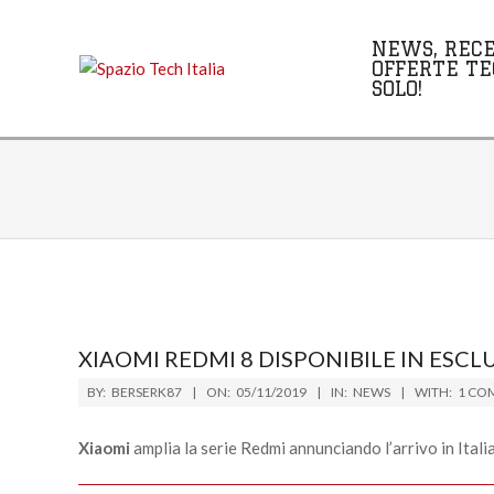
Skip
to
NEWS, RECE
content
OFFERTE TE
SOLO!
XIAOMI REDMI 8 DISPONIBILE IN ESC
2019-
BY:
BERSERK87
ON:
05/11/2019
IN:
NEWS
WITH:
1 CO
11-
05
Xiaomi
amplia la serie Redmi annunciando l’arrivo in Itali