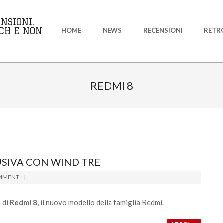
Primary
NSIONI,
Navigation
CH E NON
HOME
NEWS
RECENSIONI
RETR
Menu
REDMI 8
LUSIVA CON WIND TRE
MMENT
a di
Redmi 8
, il nuovo modello della famiglia Redmi.