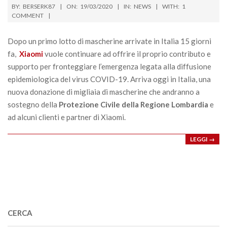
2020-
BY:
BERSERK87
ON:
19/03/2020
IN:
NEWS
WITH:
1
03-
COMMENT
19
Dopo un primo lotto di mascherine arrivate in Italia 15 giorni
fa,
Xiaomi
vuole continuare ad offrire il proprio contributo e
supporto per fronteggiare l’emergenza legata alla diffusione
epidemiologica del virus COVID-19. Arriva oggi in Italia, una
nuova donazione di migliaia di mascherine che andranno a
sostegno della
Protezione Civile della Regione Lombardia
e
ad alcuni clienti e partner di Xiaomi.
LEGGI →
CERCA