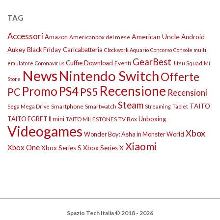
TAG
Accessori
American Uncle
Amazon
Android
Americanbox del mese
Aukey
Black Friday
Caricabatteria
Clockwork Aquario
Concorso
Console multi
GearBest
Cuffie
Download
Eventi
Jitsu Squad
emulatore
Coronavirus
Mi
News
Nintendo Switch
Offerte
Store
Recensione
Promo
PS4
PS5
PC
Recensioni
Steam
TAITO
Smartphone
Smartwatch
Sega Mega Drive
Streaming
Tablet
TAITO EGRET II mini
Unboxing
TAITO MILESTONES
TV Box
Videogames
Xbox
Wonder Boy: Asha in Monster World
Xiaomi
Xbox One
Xbox Series S
Xbox Series X
Spazio Tech Italia © 2018 - 2026