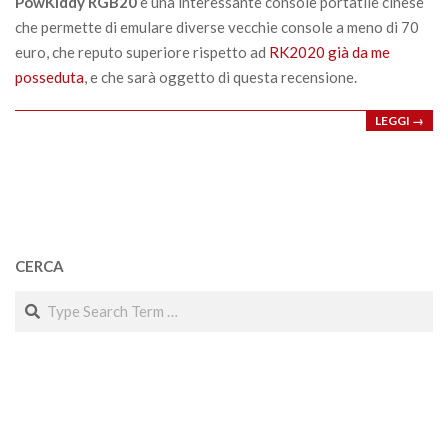
PowKiddy RGB20
è una interessante console portatile cinese
che permette di emulare diverse vecchie console a meno di 70
euro, che reputo superiore rispetto ad
RK2020 già da me
posseduta
, e che sarà oggetto di questa recensione.
LEGGI →
CERCA
Search