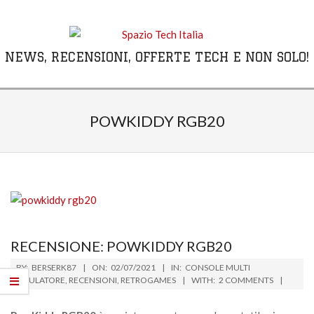
Skip
to
content
NEWS, RECENSIONI, OFFERTE TECH E NON SOLO!
Primary
Navigation
POWKIDDY RGB20
Menu
RECENSIONE: POWKIDDY RGB20
2021-
BY:
BERSERK87
ON:
02/07/2021
IN:
CONSOLE MULTI
07-
EMULATORE
,
RECENSIONI
,
RETROGAMES
WITH:
2 COMMENTS
02