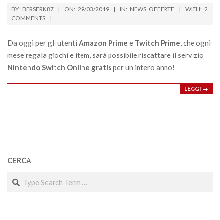
2019-
BY:
BERSERK87
ON:
29/03/2019
IN:
NEWS
,
OFFERTE
WITH:
2
03-
COMMENTS
29
Da oggi per gli utenti
Amazon Prime
e
Twitch Prime
, che ogni
mese regala giochi e item, sarà possibile riscattare il servizio
Nintendo Switch Online gratis
per un intero anno!
LEGGI →
CERCA
Search