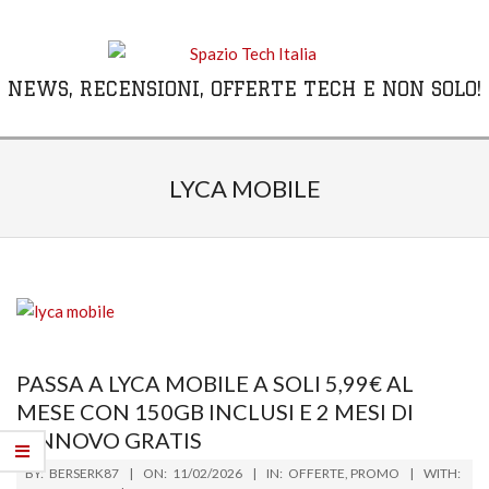
Skip
to
content
NEWS, RECENSIONI, OFFERTE TECH E NON SOLO!
Primary
Navigation
LYCA MOBILE
Menu
PASSA A LYCA MOBILE A SOLI 5,99€ AL
MESE CON 150GB INCLUSI E 2 MESI DI
RINNOVO GRATIS
2026-
BY:
BERSERK87
ON:
11/02/2026
IN:
OFFERTE
,
PROMO
WITH: