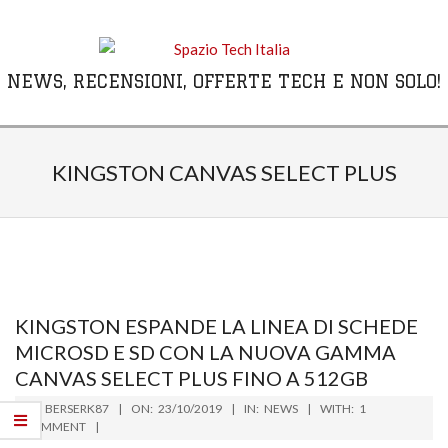
Skip
to
content
NEWS, RECENSIONI, OFFERTE TECH E NON SOLO!
Primary
Navigation
KINGSTON CANVAS SELECT PLUS
Menu
KINGSTON ESPANDE LA LINEA DI SCHEDE
MICROSD E SD CON LA NUOVA GAMMA
CANVAS SELECT PLUS FINO A 512GB
2019-
BY:
BERSERK87
ON:
23/10/2019
IN:
NEWS
WITH:
1
10-
COMMENT