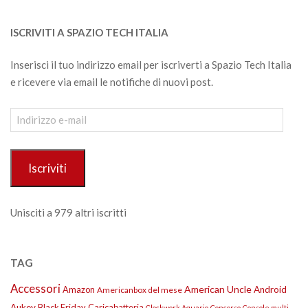
ISCRIVITI A SPAZIO TECH ITALIA
Inserisci il tuo indirizzo email per iscriverti a Spazio Tech Italia
e ricevere via email le notifiche di nuovi post.
Indirizzo
e-
mail
Iscriviti
Unisciti a 979 altri iscritti
TAG
Accessori
American Uncle
Amazon
Android
Americanbox del mese
Aukey
Black Friday
Caricabatteria
Clockwork Aquario
Concorso
Console multi