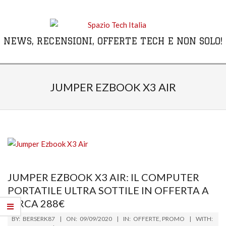
Skip
to
content
NEWS, RECENSIONI, OFFERTE TECH E NON SOLO!
Primary
Navigation
JUMPER EZBOOK X3 AIR
Menu
JUMPER EZBOOK X3 AIR: IL COMPUTER
PORTATILE ULTRA SOTTILE IN OFFERTA A
CIRCA 288€
2020-
BY:
BERSERK87
ON:
09/09/2020
IN:
OFFERTE
,
PROMO
WITH: