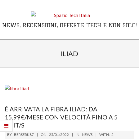
Skip
to
content
NEWS, RECENSIONI, OFFERTE TECH E NON SOLO!
Primary
Navigation
ILIAD
Menu
É ARRIVATA LA FIBRA ILIAD: DA
15,99€/MESE CON VELOCITÀ FINO A 5
GBIT/S
2022-
BY:
BERSERK87
ON:
25/01/2022
IN:
NEWS
WITH:
2