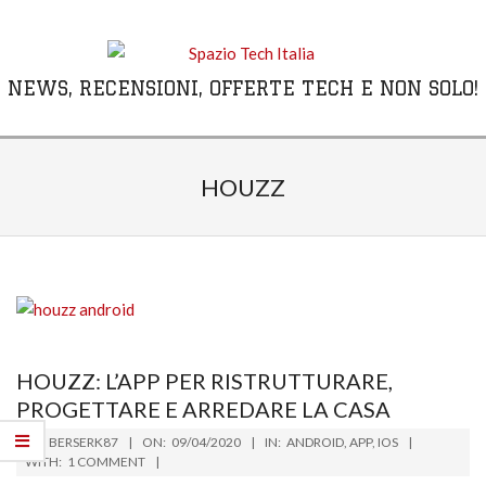
Skip
to
content
NEWS, RECENSIONI, OFFERTE TECH E NON SOLO!
Primary
Navigation
HOUZZ
Menu
HOUZZ: L’APP PER RISTRUTTURARE,
PROGETTARE E ARREDARE LA CASA
2020-
BY:
BERSERK87
ON:
09/04/2020
IN:
ANDROID
,
APP
,
IOS
04-
WITH:
1 COMMENT