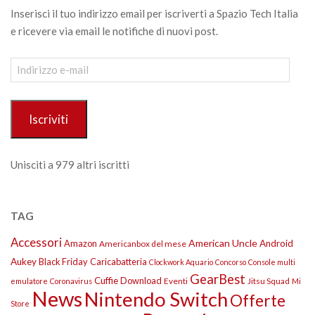
Inserisci il tuo indirizzo email per iscriverti a Spazio Tech Italia
e ricevere via email le notifiche di nuovi post.
Indirizzo
e-
mail
Iscriviti
Unisciti a 979 altri iscritti
TAG
Accessori
American Uncle
Amazon
Android
Americanbox del mese
Aukey
Black Friday
Caricabatteria
Clockwork Aquario
Concorso
Console multi
GearBest
Cuffie
Download
Eventi
Jitsu Squad
emulatore
Coronavirus
Mi
News
Nintendo Switch
Offerte
Store