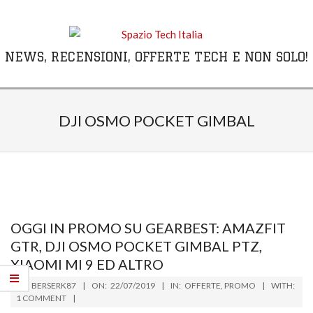
Skip
to
content
NEWS, RECENSIONI, OFFERTE TECH E NON SOLO!
Primary
Navigation
DJI OSMO POCKET GIMBAL
Menu
OGGI IN PROMO SU GEARBEST: AMAZFIT
GTR, DJI OSMO POCKET GIMBAL PTZ,
XIAOMI MI 9 ED ALTRO
2019-
BY:
BERSERK87
ON:
22/07/2019
IN:
OFFERTE
,
PROMO
WITH:
07-
1 COMMENT